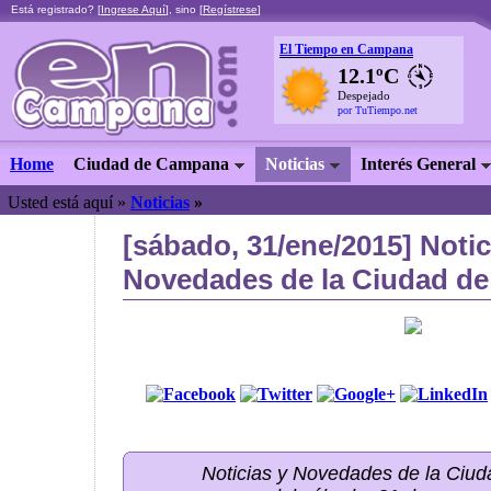
Está registrado? [
Ingrese Aquí
], sino [
Regístrese
]
El Tiempo en Campana
12.1ºC
Despejado
por TuTiempo.net
Home
Ciudad de Campana
Noticias
Interés General
Usted está aquí »
Noticias
»
[sábado, 31/ene/2015] Notic
Novedades de la Ciudad de
Noticias y Novedades de la Ci