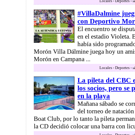
Locales - Deportes -
s
#VillaDalmine jueg
con Deportivo Mo
El encuentro se disputa
en el estadio Violeta.
había sido programado
Morón Villa Dálmine juega hoy un ami
Morón en Campana ...
Locales - Deportes -
s
La pileta del CBC 
los socios, pero se
en la playa
Mañana sábado se corr
del torneo de natac
Boat Club, por lo tanto la pileta perma
la CD decidió colocar una barra con licu
Locales - Deportes -