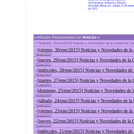
Aniversarios, Anuncios, Edictos,
Sociedad, Misas, etc. sabado 31 de ener
de 2015
»
Articulos Relacionados con
Noticias »
:
›
**[sábado, 31/ene/2015] Noticias y Novedades de la Ciudad de C
[viernes, 30/ene/2015] Noticias y Novedades de l
›
[30/ene/2015]
[jueves, 29/ene/2015] Noticias y Novedades de la
›
[29/ene/2015]
[miércoles, 28/ene/2015] Noticias y Novedades de
›
[28/ene/2015]
[martes, 27/ene/2015] Noticias y Novedades de la
›
[27/ene/2015]
[domingo, 25/ene/2015] Noticias y Novedades de 
›
[25/ene/2015]
[sábado, 24/ene/2015] Noticias y Novedades de la
›
[24/ene/2015]
[viernes, 23/ene/2015] Noticias y Novedades de l
›
[23/ene/2015]
[jueves, 22/ene/2015] Noticias y Novedades de la
›
[22/ene/2015]
[miércoles, 21/ene/2015] Noticias y Novedades de
›