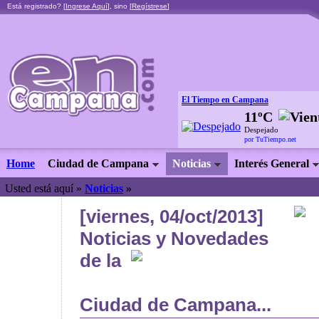
Está registrado? [
Ingrese Aquí
], sino [
Regístrese
]
El Tiempo en Campana
11ºC
Despejado
por TuTiempo.net
Home
Ciudad de Campana
Noticias
Interés General
Usted está aquí »
Noticias
»
[viernes, 04/oct/2013]
Noticias y Novedades
de la
Ciudad de Campana...