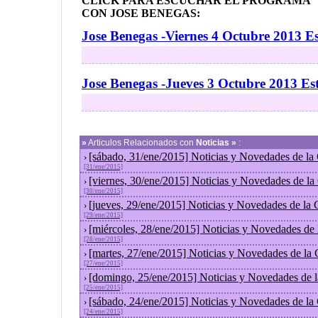
CLICK PARA ESCUCHAR EL PROGRAMA "
CON JOSE BENEGAS:
Jose Benegas -Viernes 4 Octubre 2013 E
Jose Benegas -Jueves 3 Octubre 2013 Es
»
Articulos Relacionados con
Noticias »
:
[sábado, 31/ene/2015] Noticias y Novedades de la
›
[31/ene/2015]
[viernes, 30/ene/2015] Noticias y Novedades de l
›
[30/ene/2015]
[jueves, 29/ene/2015] Noticias y Novedades de la
›
[29/ene/2015]
[miércoles, 28/ene/2015] Noticias y Novedades de
›
[28/ene/2015]
[martes, 27/ene/2015] Noticias y Novedades de la
›
[27/ene/2015]
[domingo, 25/ene/2015] Noticias y Novedades de 
›
[25/ene/2015]
[sábado, 24/ene/2015] Noticias y Novedades de la
›
[24/ene/2015]