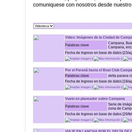
comuniquese con nosotros desde nuestr
Video: Imágenes de la Ciudad de Camp
Campana, Bueno
Palabras clave
Campana, en
Fecha de Ingreso en base de datos [23/a
Ampliar Imagen
|
Más información
|
Imp
Por el Paraná hasta el Boat Club Camp
Palabras clave
delta parana c
Fecha de Ingreso en base de datos [18/a
Ampliar Imagen
|
Más información
|
Imp
Vuelo en planeador sobre Campana
Serie de imáge
Palabras clave
zona de Campa
Fecha de Ingreso en base de datos [29/fe
Ampliar Imagen
|
Más información
|
Imp
VIAJE EN LANCHA POR EL DELTA DE