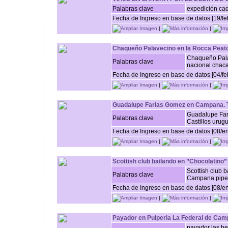
Palabras clave
expedición ca
Fecha de Ingreso en base de datos [19/fe
Ampliar Imagen
|
Más información
|
Imp
Chaqueño Palavecino en la Rocca Peaton
Chaqueño Pala
Palabras clave
nacional chacar
Fecha de Ingreso en base de datos [04/fe
Ampliar Imagen
|
Más información
|
Imp
Guadalupe Farias Gomez en Campana.
Guadalupe Far
Palabras clave
Castillos urugu
Fecha de Ingreso en base de datos [08/e
Ampliar Imagen
|
Más información
|
Imp
Scottish club bailando en ”Chocolatin
Scottish club 
Palabras clave
Campana pipe
Fecha de Ingreso en base de datos [08/e
Ampliar Imagen
|
Más información
|
Imp
Payador en Pulperia La Federal de Ca
payador las he