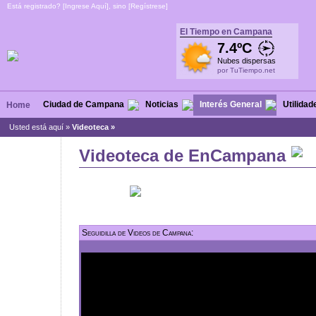
Está registrado? [
Ingrese Aquí
], sino [
Regístrese
]
El Tiempo en Campana
7.4ºC
Nubes dispersas
por TuTiempo.net
Ciudad de Campana
Noticias
Interés General
Utilidad
Home
Usted está aquí »
Videoteca »
Videoteca de EnCampana
Seguidilla de Videos de Campana: