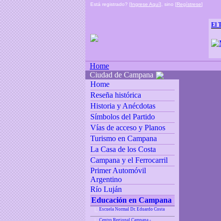
Está registrado? [
Ingrese Aquí
], sino [
Regístrese
]
El 
Home
Ciudad de Campana
Home
Reseña histórica
Historia y Anécdotas
Símbolos del Partido
Vías de acceso y Planos
Turismo en Campana
La Casa de los Costa
Campana y el Ferrocarril
Primer Automóvil
Argentino
Río Luján
Educación en Campana
Escuela Normal Dr. Eduardo Costa
|_
Centro Regional Campana -
|_