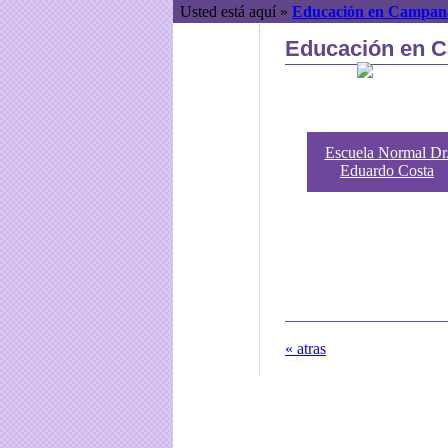
Usted está aquí »
Educación en Campan
Educación en 
Escuela Normal Dr
Eduardo Costa
« atras