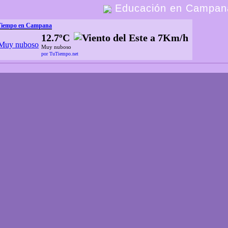
Educación en Campan
Tiempo en Campana
12.7ºC
Muy nuboso
por TuTiempo.net