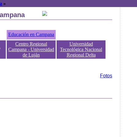
a
»
Campana
Educación en Campana
Centro Regional
Universidad
.
Campana - Universidad
Tecnológica Nacional
de Luján
Regional Delta
Fotos