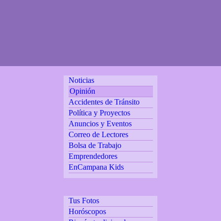
Noticias
Opinión
Accidentes de Tránsito
Política y Proyectos
Anuncios y Eventos
Correo de Lectores
Bolsa de Trabajo
Emprendedores
EnCampana Kids
Tus Fotos
Horóscopos