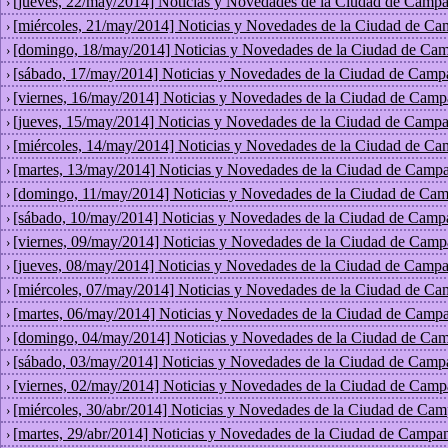
[jueves, 22/may/2014] Noticias y Novedades de la Ciudad de Campa
›
[miércoles, 21/may/2014] Noticias y Novedades de la Ciudad de Ca
›
[domingo, 18/may/2014] Noticias y Novedades de la Ciudad de Cam
›
[sábado, 17/may/2014] Noticias y Novedades de la Ciudad de Camp
›
[viernes, 16/may/2014] Noticias y Novedades de la Ciudad de Camp
›
[jueves, 15/may/2014] Noticias y Novedades de la Ciudad de Campa
›
[miércoles, 14/may/2014] Noticias y Novedades de la Ciudad de Ca
›
[martes, 13/may/2014] Noticias y Novedades de la Ciudad de Campa
›
[domingo, 11/may/2014] Noticias y Novedades de la Ciudad de Cam
›
[sábado, 10/may/2014] Noticias y Novedades de la Ciudad de Camp
›
[viernes, 09/may/2014] Noticias y Novedades de la Ciudad de Camp
›
[jueves, 08/may/2014] Noticias y Novedades de la Ciudad de Campa
›
[miércoles, 07/may/2014] Noticias y Novedades de la Ciudad de Ca
›
[martes, 06/may/2014] Noticias y Novedades de la Ciudad de Campa
›
[domingo, 04/may/2014] Noticias y Novedades de la Ciudad de Cam
›
[sábado, 03/may/2014] Noticias y Novedades de la Ciudad de Camp
›
[viernes, 02/may/2014] Noticias y Novedades de la Ciudad de Camp
›
[miércoles, 30/abr/2014] Noticias y Novedades de la Ciudad de Cam
›
[martes, 29/abr/2014] Noticias y Novedades de la Ciudad de Campan
›