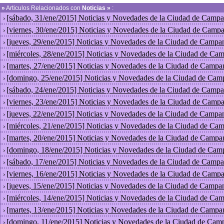
»
Articulos Relacionados con
Noticias »
:
[sábado, 31/ene/2015] Noticias y Novedades de la Ciudad de Campa
›
[viernes, 30/ene/2015] Noticias y Novedades de la Ciudad de Campa
›
[jueves, 29/ene/2015] Noticias y Novedades de la Ciudad de Campa
›
[miércoles, 28/ene/2015] Noticias y Novedades de la Ciudad de Ca
›
[martes, 27/ene/2015] Noticias y Novedades de la Ciudad de Campa
›
[domingo, 25/ene/2015] Noticias y Novedades de la Ciudad de Cam
›
[sábado, 24/ene/2015] Noticias y Novedades de la Ciudad de Campa
›
[viernes, 23/ene/2015] Noticias y Novedades de la Ciudad de Campa
›
[jueves, 22/ene/2015] Noticias y Novedades de la Ciudad de Campa
›
[miércoles, 21/ene/2015] Noticias y Novedades de la Ciudad de Ca
›
[martes, 20/ene/2015] Noticias y Novedades de la Ciudad de Campa
›
[domingo, 18/ene/2015] Noticias y Novedades de la Ciudad de Cam
›
[sábado, 17/ene/2015] Noticias y Novedades de la Ciudad de Campa
›
[viernes, 16/ene/2015] Noticias y Novedades de la Ciudad de Campa
›
[jueves, 15/ene/2015] Noticias y Novedades de la Ciudad de Campa
›
[miércoles, 14/ene/2015] Noticias y Novedades de la Ciudad de Ca
›
[martes, 13/ene/2015] Noticias y Novedades de la Ciudad de Campa
›
[domingo, 11/ene/2015] Noticias y Novedades de la Ciudad de Cam
›