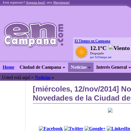
Está registrado? [
Ingrese Aquí
], sino [
Regístrese
]
El Tiempo en Campana
12.1ºC
Despejado
por TuTiempo.net
Home
Ciudad de Campana
Noticias
Interés General
Usted está aquí »
Noticias
»
[miércoles, 12/nov/2014] No
Novedades de la Ciudad de