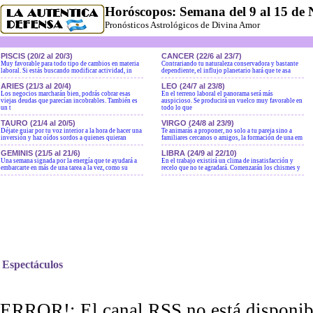
Horóscopos: Semana del 9 al 15 de 
Pronósticos Astrológicos de Divina Amor
PISCIS (20/2 al 20/3)
CANCER (22/6 al 23/7)
Muy favorable para todo tipo de cambios en materia
Contrariando tu naturaleza conservadora y bastante
laboral. Si estás buscando modificar actividad, in
dependiente, el influjo planetario hará que te asa
ARIES (21/3 al 20/4)
LEO (24/7 al 23/8)
Los negocios marcharán bien, podrás cobrar esas
En el terreno laboral el panorama será más
viejas deudas que parecían incobrables. También es
auspicioso. Se producirá un vuelco muy favorable en
un t
todo lo que
TAURO (21/4 al 20/5)
VIRGO (24/8 al 23/9)
Déjate guiar por tu voz interior a la hora de hacer una
Te animarás a proponer, no solo a tu pareja sino a
inversión y haz oídos sordos a quienes quieran
familiares cercanos o amigos, la formación de una em
GEMINIS (21/5 al 21/6)
LIBRA (24/9 al 22/10)
Una semana signada por la energía que te ayudará a
En el trabajo existirá un clima de insatisfacción y
embarcarte en más de una tarea a la vez, como su
recelo que no te agradará. Comenzarán los chismes y
Espectáculos
ERROR!: El canal RSS no está disponibl