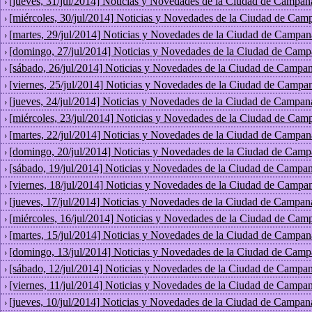
[jueves, 31/jul/2014] Noticias y Novedades de la Ciudad de Campan
›
[miércoles, 30/jul/2014] Noticias y Novedades de la Ciudad de Cam
›
[martes, 29/jul/2014] Noticias y Novedades de la Ciudad de Campan
›
[domingo, 27/jul/2014] Noticias y Novedades de la Ciudad de Camp
›
[sábado, 26/jul/2014] Noticias y Novedades de la Ciudad de Campan
›
[viernes, 25/jul/2014] Noticias y Novedades de la Ciudad de Campan
›
[jueves, 24/jul/2014] Noticias y Novedades de la Ciudad de Campan
›
[miércoles, 23/jul/2014] Noticias y Novedades de la Ciudad de Cam
›
[martes, 22/jul/2014] Noticias y Novedades de la Ciudad de Campan
›
[domingo, 20/jul/2014] Noticias y Novedades de la Ciudad de Camp
›
[sábado, 19/jul/2014] Noticias y Novedades de la Ciudad de Campan
›
[viernes, 18/jul/2014] Noticias y Novedades de la Ciudad de Campan
›
[jueves, 17/jul/2014] Noticias y Novedades de la Ciudad de Campan
›
[miércoles, 16/jul/2014] Noticias y Novedades de la Ciudad de Cam
›
[martes, 15/jul/2014] Noticias y Novedades de la Ciudad de Campan
›
[domingo, 13/jul/2014] Noticias y Novedades de la Ciudad de Camp
›
[sábado, 12/jul/2014] Noticias y Novedades de la Ciudad de Campan
›
[viernes, 11/jul/2014] Noticias y Novedades de la Ciudad de Campan
›
[jueves, 10/jul/2014] Noticias y Novedades de la Ciudad de Campan
›