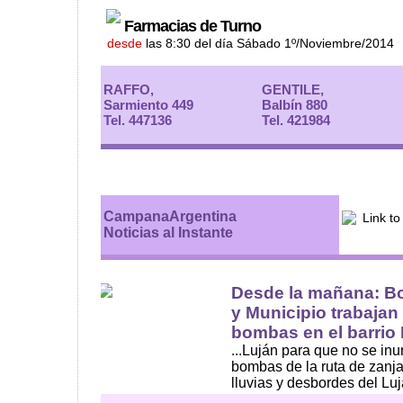
Farmacias de Turno
desde
las 8:30 del día Sábado 1º/Noviembre/2014
RAFFO,
GENTILE,
Sarmiento 449
Balbín 880
Tel. 447136
Tel. 421984
CampanaArgentina
Noticias al Instante
Desde la mañana: B
y Municipio trabajan
bombas en el barrio R
...Luján para que no se in
bombas de la ruta de zanja
lluvias y desbordes del Luj