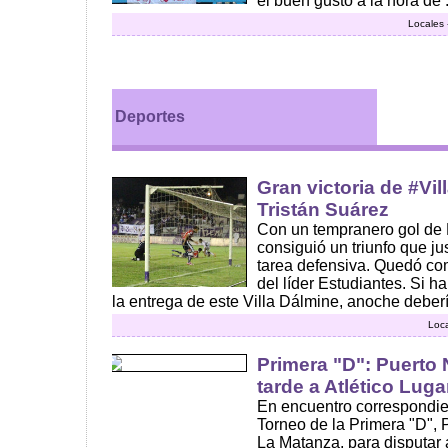
el buen gusto a la hora de .
Locales 
Deportes
Gran victoria de #Vi
Tristán Suárez
Con un tempranero gol de 
consiguió un triunfo que j
tarea defensiva. Quedó com
del líder Estudiantes. Si 
la entrega de este Villa Dálmine, anoche deber
Loca
Primera "D": Puerto 
tarde a Atlético Lug
En encuentro correspondien
Torneo de la Primera "D", 
La Matanza, para disputar 