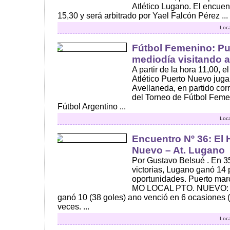
Atlético Lugano. El encuen
15,30 y será arbitrado por Yael Falcón Pérez ...
Loca
Fútbol Femenino: Pu
mediodía visitando 
A partir de la hora 11,00, 
Atlético Puerto Nuevo juga
Avellaneda, en partido cor
del Torneo de Fútbol Feme
Fútbol Argentino ...
Loca
Encuentro Nº 36: El H
Nuevo – At. Lugano
Por Gustavo Belsué . En 35
victorias, Lugano ganó 14 
oportunidades. Puerto mar
MO LOCAL PTO. NUEVO: En
ganó 10 (38 goles) ano venció en 6 ocasiones 
veces. ...
Loca