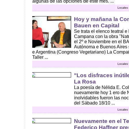
algunas de las opciones de este mes. ...
Locales 
Hoy y mañana la Comp
Bauen en Capital
Se trata el elenco teatral 
Campana con la obra "Natur
el 2º e Noviembre en el B
Autónoma e Buenos Aires 
e Argentina (Congreso Vegetariano) La Compañí
Taller ...
Locales 
"Los disfraces inútil
La Rosa
La poesía de Nélida E. Col
nuevamente hoy 1 ero de 
inolvidables fueron las no
del Sábado 18/10 ...
Locales 
Nuevamente en el Te
Federico Haffner pr