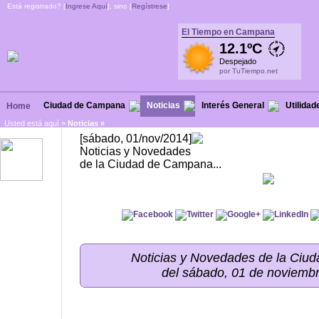
Está registrado? [
Ingrese Aquí
], sino [
Regístrese
]
El Tiempo en Campana
12.1ºC
Despejado
por TuTiempo.net
Ciudad de Campana
Noticias
Interés General
Utilidad
Home
Usted está aquí »
Noticias
»
[sábado, 01/nov/2014]
Noticias y Novedades
de la Ciudad de Campana...
Noticias y Novedades de la Ci
del sábado, 01 de noviemb