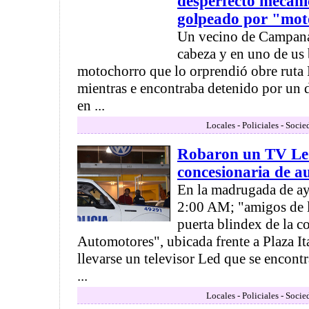
desperfecto mecáni
golpeado por "mo
Un vecino de Campana
cabeza y en uno de us
motochorro que lo orprendió obre ruta
mientras e encontraba detenido por un 
en ...
Locales - Policiales - Socie
Robaron un TV Le
concesionaria de a
En la madrugada de aye
2:00 AM; "amigos de l
puerta blindex de la c
Automotores", ubicada frente a Plaza Ita
llevarse un televisor Led que se encont
...
Locales - Policiales - Socie