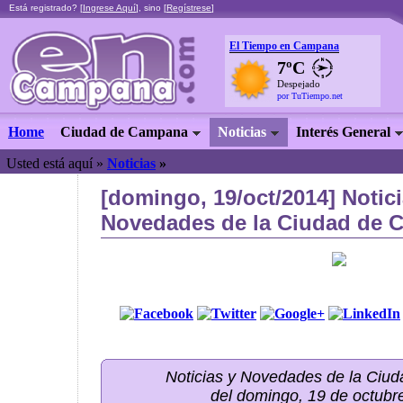
Está registrado? [
Ingrese Aquí
], sino [
Regístrese
]
El Tiempo en Campana
7ºC
Despejado
por TuTiempo.net
Home
Ciudad de Campana
Noticias
Interés General
Usted está aquí »
Noticias
»
[domingo, 19/oct/2014] Notici
Novedades de la Ciudad de C
Noticias y Novedades de la Ci
del domingo, 19 de octubr