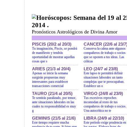
Horóscopos: Semana del 19 al 2
2014 .
Pronósticos Astrológicos de Divina Amor
PISCIS (20/2 al 20/3)
CANCER (22/6 al 23/7
Tu imaginación, Piscis, se pondrá
Conserva la calma ante algunos
de manifiesto y tendrás
compañeros de trabajo o socios
oportunidad de mostrar aquellas
que se oponen a tus ideas. Las
cosas que s
críticas
ARIES (21/3 al 20/4)
LEO (24/7 al 23/8)
Apenas se inicie la semana
Este lapso te permitirá definir
surgirán propuestas muy
situaciones laborales un tanto
interesantes para establecer
complejas que te preocupaban.
transacciones comercial
Establece un o
TAURO (21/4 al 20/5)
VIRGO (24/8 al 23/9)
Te sentirás paralizado, por temor,
Tus excesivos reproches
ante situaciones laborales en las
incomodan al resto de tus
cuales tu responsabilidad es muy
compañeros de trabajo o socios.
g
Una autocrítica no te
GEMINIS (21/5 al 21/6)
LIBRA (24/9 al 22/10)
Este tiempo requiere mucha
Este período exige prudencia en
prudencia de tu parte. Si bien eres
los gastos. Elabora listas de