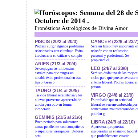
Horóscopos: Semana del 28 de S
Octubre de 2014 .
Pronósticos Astrológicos de Divina Amor
PISCIS (20/2 al 20/3)
CANCER (22/6 al 23/7
Podrían surgir algunos problemas
Será un lapso muy importante e
relacionados con el trabajo. Evita
relación con tu realización
involucrarte en críticas o complo
personal y profesional. Se
propiciará el
ARIES (21/3 al 20/4)
LEO (24/7 al 23/8)
Se conjugan las influencias
astrales para que tengas un
Será sin duda uno de los mejore
notable éxito profesional en este
ciclos para que puedas avanzar 
lapso. Gran o
el tema laboral. Podrás liderar a
person
TAURO (21/4 al 20/5)
VIRGO (24/8 al 23/9)
Tu vida laboral será intensa y los
nuevos proyectos aparecerán de
Es probable que tu actividad
un día para otro en forma
laboral se vea ensombrecida por
inesperada.
comentarios malintencionados q
podrían g
GEMINIS (21/5 al 21/6)
LIBRA (24/9 al 22/10)
Buen período para solucionar
temas pendientes con compañeros
Aparecerán propuestas
o superiores jerárquicos. Deberás
inesperadas en el ámbito laboral
actu
que probablemente estarán