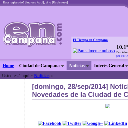
Está registrado? [
Ingrese Aquí
], sino [
Regístrese
]
El Tiempo en Campana
10.1
Parcialm
por TuTi
Home
Ciudad de Campana
Noticias
Interés General
Usted está aquí »
Noticias
»
[domingo, 28/sep/2014] Notic
Novedades de la Ciudad de C