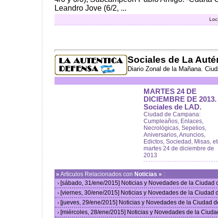
Leandro Jove (6/2, ...
Loc
Sociales de La Auté
Diario Zonal de la Mañana. Ciu
MARTES 24 DE
DICIEMBRE DE 2013.
Sociales de LAD.
Ciudad de Campana:
Cumpleaños, Enlaces,
Necrológicas, Sepelios,
Aniversarios, Anuncios,
Edictos, Sociedad, Misas, et
martes 24 de diciembre de
2013
»
Articulos Relacionados con
Noticias »
:
[sábado, 31/ene/2015] Noticias y Novedades de la Ciudad
›
[viernes, 30/ene/2015] Noticias y Novedades de la Ciudad
›
[jueves, 29/ene/2015] Noticias y Novedades de la Ciudad 
›
[miércoles, 28/ene/2015] Noticias y Novedades de la Ciud
›