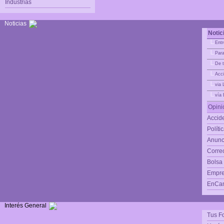
Industrias
Noticias
Notic
|_
Entr
|_
Para
|_
De t
|_
Acci
|_
via 
|_
vía
Opini
Accide
Políti
Anunc
Corre
Bolsa
Empre
EnCam
Interés General
Tus F