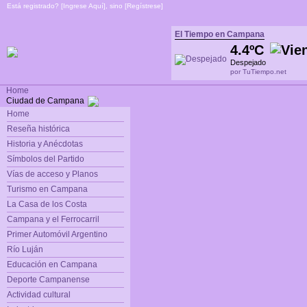
Está registrado? [
Ingrese Aquí
], sino [
Regístrese
]
El Tiempo en Campana
4.4ºC
Despejado
por TuTiempo.net
Home
Ciudad de Campana
Home
Reseña histórica
Historia y Anécdotas
Símbolos del Partido
Vías de acceso y Planos
Turismo en Campana
La Casa de los Costa
Campana y el Ferrocarril
Primer Automóvil Argentino
Río Luján
Educación en Campana
Deporte Campanense
Actividad cultural