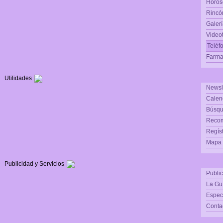
Horós
Rincón
Galerí
Video
Teléf
Farma
Utilidades
Newsl
Calen
Búsqu
Reco
Regís
Mapa d
Publicidad y Servicios
Publi
La Gu
Espec
Conta