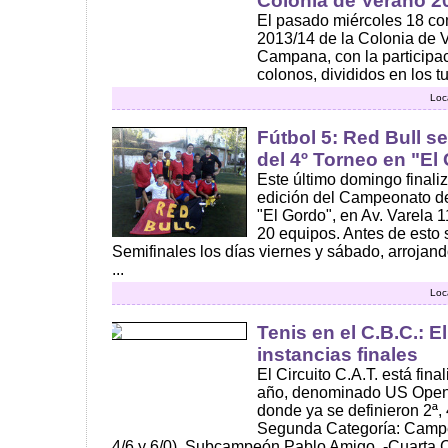
Colonia de Verano 2
El pasado miércoles 18 c
2013/14 de la Colonia de 
Campana, con la participa
colonos, divididos en los t
Loc
Fútbol 5: Red Bull 
del 4º Torneo en "El
Este último domingo finali
edición del Campeonato de
"El Gordo", en Av. Varela 
20 equipos. Antes de esto 
Semifinales los días viernes y sábado, arrojand
...
Loc
Tenis en el C.B.C.: El
instancias finales
El Circuito C.A.T. está fina
año, denominado US Open
donde ya se definieron 2ª, 
Segunda Categoría: Campe
4/6 y 6/0), Subcampeón Pablo Amigo. -Cuarta