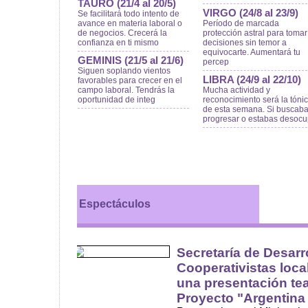
TAURO (21/4 al 20/5)
VIRGO (24/8 al 23/9)
Se facilitará todo intento de
avance en materia laboral o
Período de marcada
de negocios. Crecerá la
protección astral para tomar
confianza en ti mismo
decisiones sin temor a
equivocarte. Aumentará tu
GEMINIS (21/5 al 21/6)
percep
Siguen soplando vientos
LIBRA (24/9 al 22/10)
favorables para crecer en el
campo laboral. Tendrás la
Mucha actividad y
oportunidad de integ
reconocimiento será la tóni
de esta semana. Si buscab
progresar o estabas desoc
Espectáculos
Secretaría de Desar
Cooperativistas loca
una presentación tea
Proyecto "Argentina