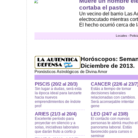
Muere un hombre ele
cortaba el pasto
Un vecino del barrio Las Ac
electrocutado mientras cor
El hecho ocurrió cerca de las
Locales - Polic
Horóscopos: Semana
Diciembre de 2013.
Pronósticos Astrológicos de Divina Amor
PISCIS (20/2 al 20/3)
CANCER (22/6 al 23/7
Sin lugar a dudas, será esta
Estás a tiempo de tomar
la época ideal para lanzarte
decisiones laborales
hacia nuevos
relacionadas con cambios.
emprendimientos de índole
Será aconsejable intentar
prof
gene
ARIES (21/3 al 20/4)
LEO (24/7 al 23/8)
Excelente período para
El contacto con nuevas
proyectar en silencio y a
personas te abrirá mucho el
solas, iniciativas laborales
panorama laboral. Estás
que darán fruto a corto p
favorecido para cursos o
seminar