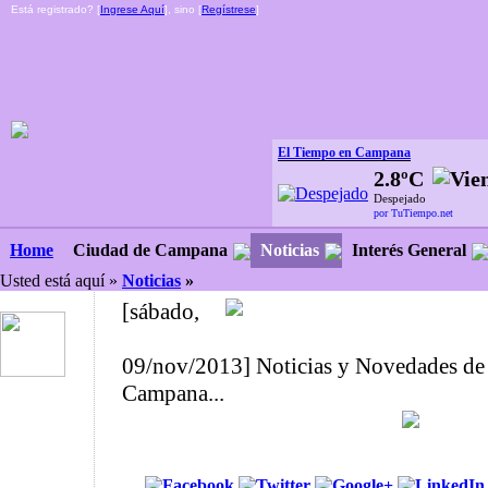
Está registrado? [
Ingrese Aquí
], sino [
Regístrese
]
El Tiempo en Campana
2.8ºC
Despejado
por TuTiempo.net
Ciudad de Campana
Noticias
Interés General
Home
Usted está aquí »
Noticias
»
[sábado,
09/nov/2013] Noticias y Novedades de
Campana...