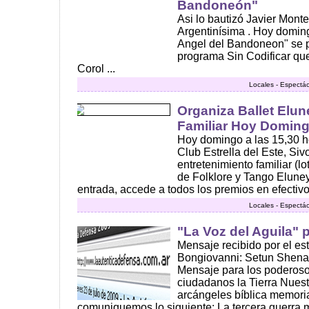
Bandoneón"
Asi lo bautizó Javier Mont
Argentinísima . Hoy domin
Angel del Bandoneon" se pr
programa Sin Codificar qu
Corol ...
Locales - Espectác
Organiza Ballet Elun
Familiar Hoy Doming
Hoy domingo a las 15,30 h
Club Estrella del Este, Siv
entretenimiento familiar (lo
de Folklore y Tango Eluney
entrada, accede a todos los premios en efectivo
Locales - Espectác
"La Voz del Aguila"
Mensaje recibido por el es
Bongiovanni: Setun Shena
Mensaje para los poderoso
ciudadanos la Tierra Nuest
arcángeles bíblica memori
comuniquemos lo siguiente: La tercera guerra mu