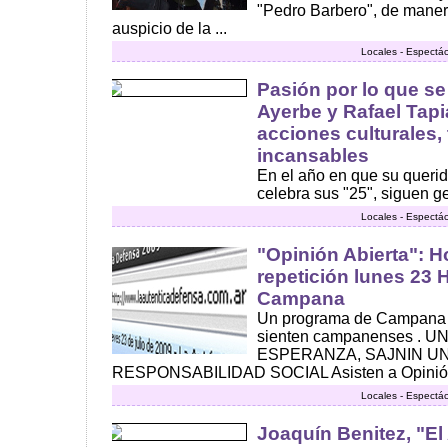
"Pedro Barbero", de manera 
auspicio de la ...
Locales - Espectác
Pasión por lo que s
Ayerbe y Rafael Tap
acciones culturales,
incansables
En el año en que su querido
celebra sus "25", siguen g
Locales - Espectác
"Opinión Abierta": 
repetición lunes 23 
Campana
Un programa de Campana p
sienten campanenses .
ESPERANZA, SAJNIN U
RESPONSABILIDAD SOCIAL Asisten a Opinión Abi
Locales - Espectác
Joaquín Benitez, "El