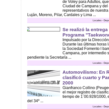
de Voley para Adultos, que
Ciudad de Campana y del 
representativos de nuestra
Luján, Moreno, Pilar, Cardales y Lima ...
Locales - Dep
Se realizó la entreg
Programa "Taekwond
Impulsado por la Dirección
Durante las últimas horas l
la Sociedad Fomento l barri
Campana, por intermedio s
pendiente la Secretaría ...
Locales - Dep
Automovilismo: En Ro
clasificó cuarto y Pa
2000
Gianfranco Collino (Peug
el mejor registro de clasifi
tiempo de 1´00.928/1000, e
del 34º ...
Locales - Dep