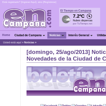
Está registrado? [
Ingrese Aquí
], sino [
Regístrese
]
El Tiempo en Campana
7.2ºC
Nubes dispersas
por TuTiempo.net
Home
Ciudad de Campana
Noticias
Interés General
Utilid
Usted está aquí »
Noticias
»
[domingo, 25/ago/2013] Notic
Novedades de la Ciudad de C