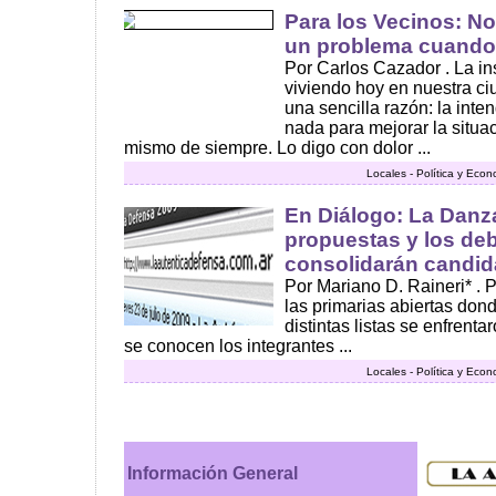
Para los Vecinos: N
un problema cuando
Por Carlos Cazador . La in
viviendo hoy en nuestra ci
una sencilla razón: la int
nada para mejorar la situac
mismo de siempre. Lo digo con dolor ...
Locales - Política y Eco
En Diálogo: La Danz
propuestas y los de
consolidarán candid
Por Mariano D. Raineri* .
las primarias abiertas dond
distintas listas se enfrenta
se conocen los integrantes ...
Locales - Política y Eco
Información General