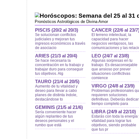
Horóscopos: Semana del 25 al 31 
Pronósticos Astrológicos de Divina Amor
PISCIS (20/2 al 20/3)
CANCER (22/6 al 23/7
Se solucionan conflictos
El terreno intelectual, la
judiciales y mejoran tus
capacidad para hacer
ingresos económicos a través
negocios ventajosos, las
de asociacio
comunicaciones y las relaci
ARIES (21/3 al 20/4)
LEO (24/7 al 23/8)
Se hace necesaria la
Algunas sorpresas en tu
concentración en tu trabajo y
trabajo. Es desaconsejable
trabajar duro para conseguir
que ansioso por prever
tus objetivos. Alg
situaciones conflictivas
comience
TAURO (21/4 al 20/5)
VIRGO (24/8 al 23/9)
Aumento de tu vitalidad y
deseo para llevar a cabo
Problemas profesionales q
planes de distinta índole,
requieren soluciones
destacándose to
definitivas. Deberás dedicar
tiempo completo para
GEMINIS (21/5 al 21/6)
LIBRA (24/9 al 22/10)
Sería conveniente hacer
algún replanteo de tus
Estarás con toda la energía 
deseos personales y el
vitalidad para lograr tus
rumbo que está
objetivos, siendo probable
que tus pr