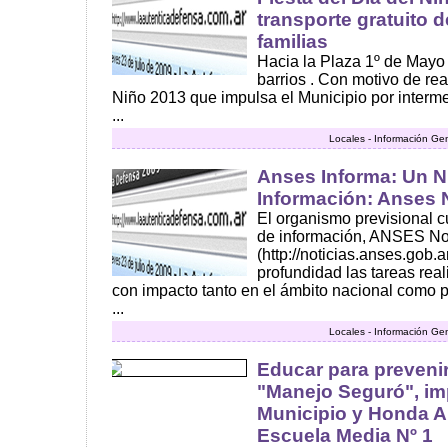
transporte gratuito d
familias
Hacia la Plaza 1º de Mayo y
barrios . Con motivo de rea
Niño 2013 que impulsa el Municipio por interme
...
Locales - Información Ge
Anses Informa: Un N
Información: Anses 
El organismo previsional c
de información, ANSES No
(http://noticias.anses.gob.a
profundidad las tareas re
con impacto tanto en el ámbito nacional como p
...
Locales - Información Ge
Educar para preveni
"Manejo Seguró", im
Municipio y Honda Ar
Escuela Media Nº 1