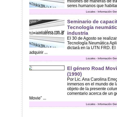
millones de maneras de tr
seres humanos que habitan e
Locales - Información Ge
Seminario de capaci
Tecnología neumátic
industria
El 30 de Agosto se realizar
Tecnología Neumática Aplic
dictará en la UTN FRD. El 
adquirir ...
Locales - Información Ge
El género Road Movi
(1990)
Por Lic. Ana Carolina Err
inmersos en el mundo de la
objeto de la presente colum
comentario acerca de un 
Movie" ...
Locales - Información Ge