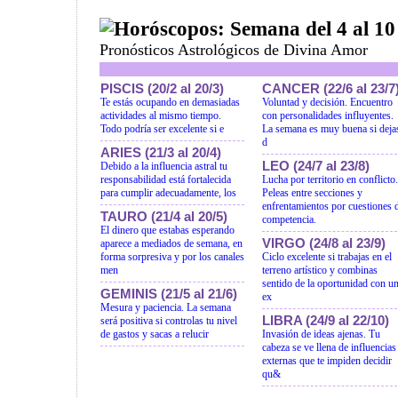
Horóscopos: Semana del 4 al 10
Pronósticos Astrológicos de Divina Amor
PISCIS (20/2 al 20/3)
CANCER (22/6 al 23/7
Te estás ocupando en demasiadas
Voluntad y decisión. Encuentro
actividades al mismo tiempo.
con personalidades influyentes.
Todo podría ser excelente si e
La semana es muy buena si deja
d
ARIES (21/3 al 20/4)
LEO (24/7 al 23/8)
Debido a la influencia astral tu
responsabilidad está fortalecida
Lucha por territorio en conflicto.
para cumplir adecuadamente, los
Peleas entre secciones y
enfrentamientos por cuestiones 
TAURO (21/4 al 20/5)
competencia.
El dinero que estabas esperando
VIRGO (24/8 al 23/9)
aparece a mediados de semana, en
forma sorpresiva y por los canales
Ciclo excelente si trabajas en el
men
terreno artístico y combinas
sentido de la oportunidad con u
GEMINIS (21/5 al 21/6)
ex
Mesura y paciencia. La semana
LIBRA (24/9 al 22/10)
será positiva si controlas tu nivel
de gastos y sacas a relucir
Invasión de ideas ajenas. Tu
cabeza se ve llena de influencias
externas que te impiden decidir
qu&