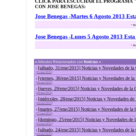
CLICK PARA ESCUCHAR EL PROGRAMA "
CON JOSE BENEGAS:
Jose Benegas -Martes 6 Agosto 2013 Est
-
ma
Jose Benegas -Lunes 5 Agosto 2013 Est
-
ma
»
Articulos Relacionados con
Noticias »
:
[sábado, 31/ene/2015] Noticias y Novedades de la
›
[31/ene/2015]
[viernes, 30/ene/2015] Noticias y Novedades de l
›
[30/ene/2015]
[jueves, 29/ene/2015] Noticias y Novedades de la
›
[29/ene/2015]
[miércoles, 28/ene/2015] Noticias y Novedades de
›
[28/ene/2015]
[martes, 27/ene/2015] Noticias y Novedades de la
›
[27/ene/2015]
[domingo, 25/ene/2015] Noticias y Novedades de 
›
[25/ene/2015]
[sábado, 24/ene/2015] Noticias y Novedades de la
›
[24/ene/2015]