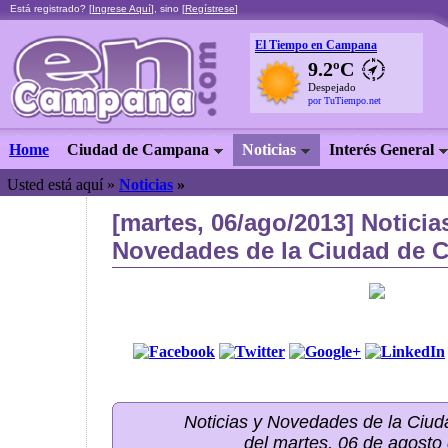
Está registrado? [
Ingrese Aquí
], sino [
Regístrese
]
El Tiempo en Campana
9.2ºC
Despejado
por TuTiempo.net
Home
Ciudad de Campana
Noticias
Interés General
Usted está aquí »
Noticias
»
[martes, 06/ago/2013] Noticia
Novedades de la Ciudad de C
Noticias y Novedades de la Ci
del martes, 06 de agosto