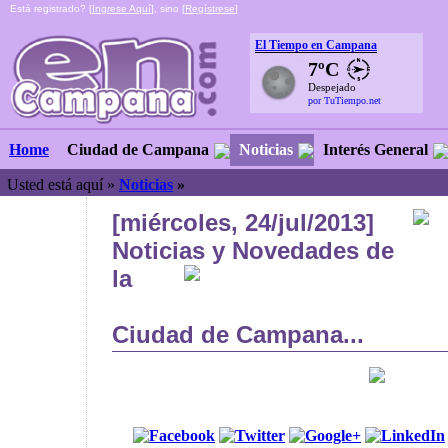
Está registrado? [
Ingrese Aquí
], sino [
Regístrese
]
El Tiempo en Campana
7ºC
Despejado
por TuTiempo.net
Ciudad de Campana
Noticias
Interés General
Home
Usted está aquí »
Noticias
»
[miércoles, 24/jul/2013]
Noticias y Novedades de
la
Ciudad de Campana...