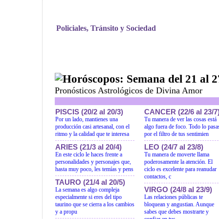
Policiales, Tránsito y Sociedad
Horóscopos: Semana del 21 al 27
Pronósticos Astrológicos de Divina Amor
PISCIS (20/2 al 20/3)
CANCER (22/6 al 23/7
Por un lado, mantienes una
Tu manera de ver las cosas está
producción casi artesanal, con el
algo fuera de foco. Todo lo pasa
ritmo y la calidad que te interesa
por el filtro de tus sentimien
ARIES (21/3 al 20/4)
LEO (24/7 al 23/8)
En este ciclo le haces frente a
Tu manera de moverte llama
personalidades y personajes que,
poderosamente la atención. El
hasta muy poco, les temías y pens
ciclo es excelente para reanudar
contactos, c
TAURO (21/4 al 20/5)
VIRGO (24/8 al 23/9)
La semana es algo compleja
especialmente si eres del tipo
Las relaciones públicas te
taurino que se cierra a los cambios
bloquean y angustian. Aunque
y a propu
sabes que debes mostrarte y