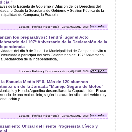
dicial"
ravés de la Escuela de Gobierno y Difusión de los Derechos del
dadano Desde la Secretaría de Gobierno y Gestión Pública de la
icipalidad de Campana, la Escuela ...
Locales - Política y Economía -
viernes, 05 jul 2013 - 09:00
anzan los preparativos: Tendrá lugar el Acto
lebratorio del 197º Aniversario de la Declaración de la
dependencia
ividades del día 9 de Julio . La Municipalidad de Campana invita a
Comunidad a participar del Acto Celebratorio del 197º Aniversario
la Declaración de la Independencia, ...
Locales - Política y Economía -
viernes, 05 jul 2013 - 09:00
 la Escuela Media Nº 6: Más de 120 alumnos
rticiparon de la Jornada "Manejo Seguro de Motos"
Municipio y Honda Argentina desarrollaron la Capacitación . El uso
cuado de una motocicleta, según las características del vehículo y
conducción y ...
Locales - Política y Economía -
viernes, 05 jul 2013 - 09:00
nzamiento Oficial del Frente Progresista Cívico y
cial