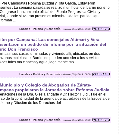
 Pre Candidatas Romina Buzzini y Rita Garcia, Estuvieron
sentes . La semana pasada se realizo n un hotel del barrio porteño
Congreso l lanzamiento oficial del Frente Progresista Cívico y
ial,. donde stuvieron presentes miembros de los partidos que
forman ...
Locales - Política y Economía -
viernes, 05 jul 2013 - 09:00
ión por Campana: Las concejales Altimari y Vera
esentaron un pedido de informe por la situación del
rrio Don Francisco
ilias n sus casas terminadas y viviendo allí, ubicadas en dos
zanas mpletas del Barrio, no pueden acceder a los servicios
icos tales mo cloacas y agua, legalmente mo ...
Locales - Política y Economía -
viernes, 05 jul 2013 - 09:00
 Municipio y Colegio de Abogados de Zárate-
mpana propiciaron la Jornada sobre Reforma Judicial
ertaciones de la Dra. Gisela andarle y Dr. Héctor Huici . Fue en el
co de la continuidad de la agenda de actividades de la Escuela de
ierno y Difusión de los Derechos del ...
Locales - Política y Economía -
viernes, 05 jul 2013 - 09:00