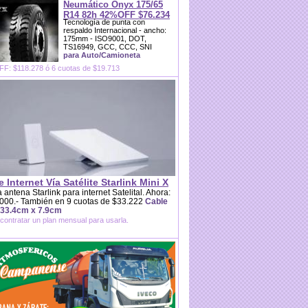
Neumático Onyx 175/65
R14 82h 42%OFF $76.234
Tecnología de punta con
respaldo Internacional - ancho:
175mm - ISO9001, DOT,
TS16949, GCC, CCC, SNI
para Auto/Camioneta
F: $118.278 ó 6 cuotas de $19.713
e Internet Vía Satélite Starlink Mini X
 antena Starlink para internet Satelital. Ahora:
000.- También en 9 cuotas de $33.222
Cable
 33.4cm x 7.9cm
contratar un plan mensual para usarla.