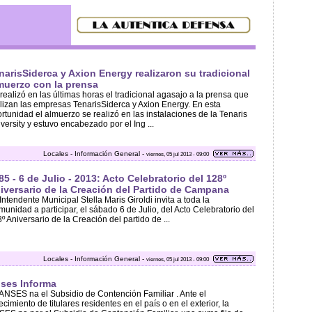
narisSiderca y Axion Energy realizaron su tradicional
muerzo con la prensa
realizó en las últimas horas el tradicional agasajo a la prensa que
lizan las empresas TenarisSiderca y Axion Energy. En esta
rtunidad el almuerzo se realizó en las instalaciones de la Tenaris
versity y estuvo encabezado por el Ing ...
Locales - Información General -
viernes, 05 jul 2013 - 09:00
85 - 6 de Julio - 2013: Acto Celebratorio del 128º
iversario de la Creación del Partido de Campana
Intendente Municipal Stella Maris Giroldi invita a toda la
unidad a participar, el sábado 6 de Julio, del Acto Celebratorio del
º Aniversario de la Creación del partido de ...
Locales - Información General -
viernes, 05 jul 2013 - 09:00
ses Informa
ANSES na el Subsidio de Contención Familiar . Ante el
lecimiento de titulares residentes en el país o en el exterior, la