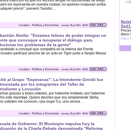
estra intención es que los vecinos tengan la oportunidad de elegir
uien los representa en nuestra ciudad, no quienes rosquean arriba
ualquier precio", aseveró Tasistro ...
Note
Locales - Política y Economía -
viernes, 05 jul 2013 - 09:00
Ssd1
Proces
disco
bastián Abella: "Estamos felices de poder integrar un
https:/
ente que convoque a recuperar el diálogo para
lucionar los problemas de la gente"
candidato a concejal que competirá en la interna del Frente
ovador participó anoche de un acto en Tigre junto a Sergio Massa
Locales - Política y Economía -
viernes, 05 jul 2013 - 09:00
sitó al Grupo "Esperanza": La Intendente Giroldi fue
trevistada por los integrantes del Taller de
riodismo y Locución
chas gracias a todos ustedes, por haberme invitado, por haberme
ho este reportaje. Quiero decirles que soy simplemente Stella,
o ustedes me conocen, una mujer 5;s, una vecina ...
Locales - Política y Economía -
viernes, 05 jul 2013 - 09:00
cuela de Gobierno: El Municipio impulsa hoy la
alización de la Charla-Debate denominada "Reforma