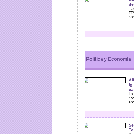
de
...
FPV
par
Política y Economía
Al
Ig
ca
La 
nac
ent
Se
Ta