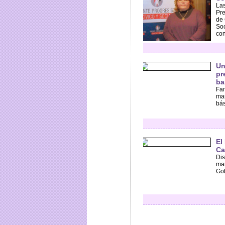
Las
Pre
de 
Soc
con
Un
pr
ba
Fam
man
bás
El
Ca
Dis
mar
Gob