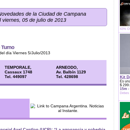
 Novedades de la Ciudad de Campana
l viernes, 05 de julio de 2013
43% OF
 Turno
del día Viernes 5/Julio/2013
TEMPORALE,
ARNEODO,
Cassaux 1748
Av. Balbín 1129
Tel. 449097
Tel. 428698
Kit D
Es una
$ 299.
15m -
Debes 
ncejal Axel Cantlon (UCR): “La arrogancia y soberbia