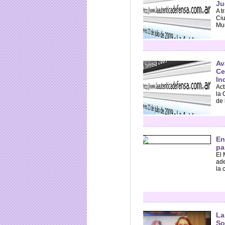
Ju
A t
Ciu
Mun
Av
Ce
In
Act
la 
de 
En
pa
El 
ade
la 
La
So