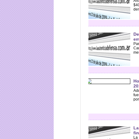
ANS
$40
den
De
em
Par
Cam
men
Ho
20
Adu
fue
por
La
fi
La P