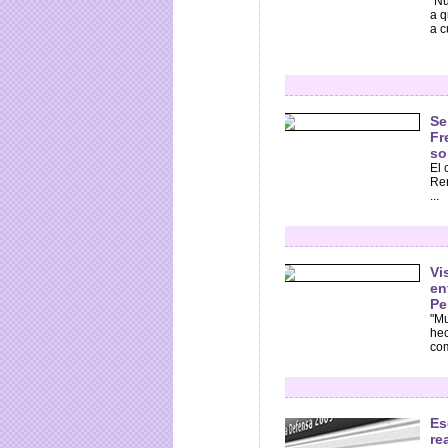
"Nu
a q
a c
Se
Fr
so
El 
Ren
...
Vi
en
Pe
"Mu
hec
com
Es
re