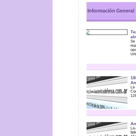
Información General
Te
al
Se 
rea
opo
Uni
18
An
La 
Com
128
An
La 
fal