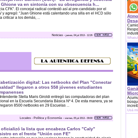
 Ghione va en sintonía con su obsecuencia h...
acia CFK”. El concejal radical contestó así al pre-candidato por el
 y agregó: “Juan Ghione está calentando una silla en el HCD sólo
Atmo
a criticar a los demás, ...
Desag
Camion
Respon
indust
Noticias -
jueves, 04 jul 2013 - 12:26
WhatsA
fabetización digital: Las netbooks del Plan "Conectar
ualdad" llegaron a otros 558 jóvenes estudiantes
Ganá
mpanenses
Micr
Intendente Stella Maris Giroldi entregó las computadoras del plan
Acumu
ional en la Escuela Secundaria Básica Nº 4. De esta manera, ya se
búsque
regaron 8500 netbooks en 29 Escuelas ...
increí
Usá mi
Locales - Política y Economía -
viernes, 05 jul 2013 - 09:00
 oficializó la lista que encabeza Carlos "Caly"
sistro en el frente "Unión con FE"