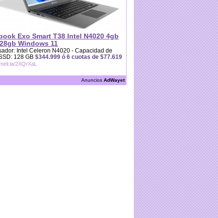
book Exo Smart T38 Intel N4020 4gb
28gb Windows 11
ador: Intel Celeron N4020 - Capacidad de
 SSD: 128 GB
$344.999 ó 6 cuotas de $77.619
/meli.la/2XQrXaL
Anuncios
AdWayet