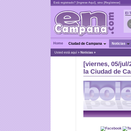
Está registrado? [
Ingrese Aquí
], sino [
Regístrese
]
El 
Home
Ciudad de Campana
Noticias
Usted está aquí »
Noticias
»
[viernes, 05/ju
la Ciudad de C