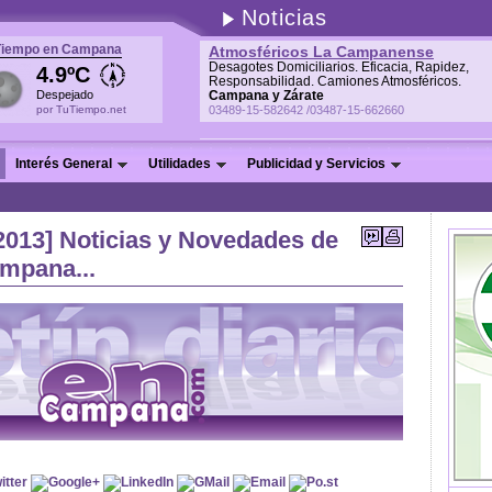
Noticias
Tiempo en Campana
Atmosféricos La Campanense
Desagotes Domiciliarios. Eficacia, Rapidez,
4.9ºC
Responsabilidad. Camiones Atmosféricos.
Despejado
Campana y Zárate
por TuTiempo.net
03489-15-582642 /03487-15-662660
Interés General
Utilidades
Publicidad y Servicios
l/2013] Noticias y Novedades de
ampana...