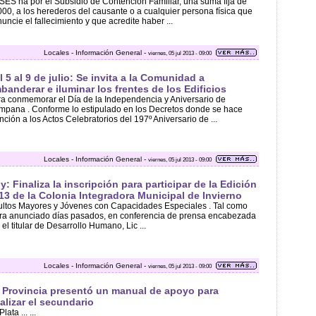
ES na por el Subsidio de Contención Familiar, una suma fija de
00, a los herederos del causante o a cualquier persona física que
uncie el fallecimiento y que acredite haber ...
Locales - Información General -
viernes, 05 jul 2013 - 09:00
l 5 al 9 de julio: Se invita a la Comunidad a
banderar e iluminar los frentes de los Edificios
a conmemorar el Día de la Independencia y Aniversario de
pana . Conforme lo estipulado en los Decretos donde se hace
ción a los Actos Celebratorios del 197º Aniversario de ...
Locales - Información General -
viernes, 05 jul 2013 - 09:00
y: Finaliza la inscripción para participar de la Edición
13 de la Colonia Integradora Municipal de Invierno
ltos Mayores y Jóvenes con Capacidades Especiales . Tal como
ra anunciado días pasados, en conferencia de prensa encabezada
 el titular de Desarrollo Humano, Lic ...
Locales - Información General -
viernes, 05 jul 2013 - 09:00
 Provincia presentó un manual de apoyo para
nalizar el secundario
lata ... ...