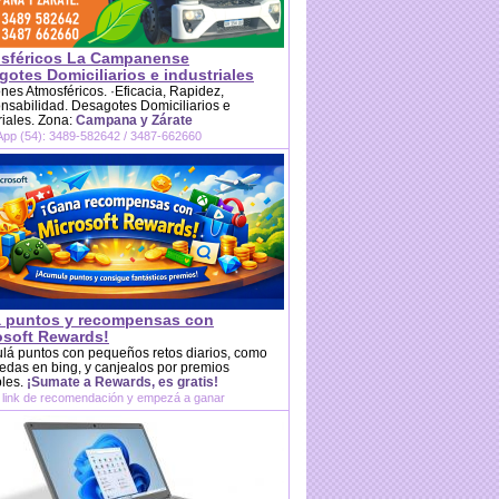
sféricos La Campanense
otes Domiciliarios e industriales
es Atmosféricos. ·Eficacia, Rapidez,
sabilidad. Desagotes Domiciliarios e
riales. Zona:
Campana y Zárate
pp (54): 3489-582642 / 3487-662660
 puntos y recompensas con
osoft Rewards!
lá puntos con pequeños retos diarios, como
das en bing, y canjealos por premios
bles.
¡Sumate a Rewards, es gratis!
 link de recomendación y empezá a ganar