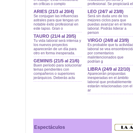
en críticas o complo
profesional. Se propiciará el
ARIES (21/3 al 20/4)
LEO (24/7 al 23/8)
Se conjugan las influencias
Será sin duda uno de los
astrales para que tengas un
mejores ciclos para que
notable éxito profesional en
puedas avanzar en el tema
este lapso. Gran o
laboral. Podrás liderar a
person
TAURO (21/4 al 20/5)
VIRGO (24/8 al 23/9)
Tu vida laboral será intensa y
los nuevos proyectos
Es probable que tu activida
aparecerán de un día para
laboral se vea ensombrecid
otro en forma inesperada.
por comentarios
malintencionados que
GEMINIS (21/5 al 21/6)
podrían g
Buen período para solucionar
LIBRA (24/9 al 22/10)
temas pendientes con
compañeros o superiores
Aparecerán propuestas
jerárquicos. Deberás actu
inesperadas en el ámbito
laboral que probablemente
estarán relacionadas con el
ar
Espectáculos