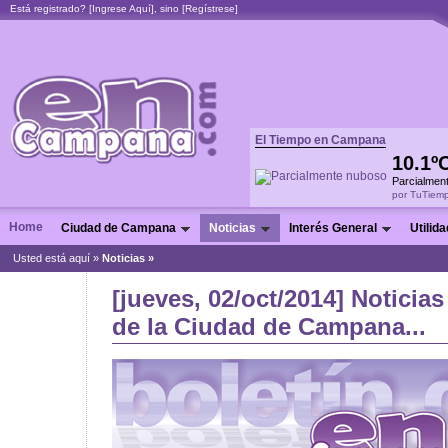
Está registrado? [
Ingrese Aquí
], sino [
Regístrese
]
El Tiempo en Campana
10.1º
Parcialmen
por TuTiem
Home
Ciudad de Campana
Noticias
Interés General
Utilid
Usted está aquí »
Noticias
»
[jueves, 02/oct/2014] Noticia
de la Ciudad de Campana...