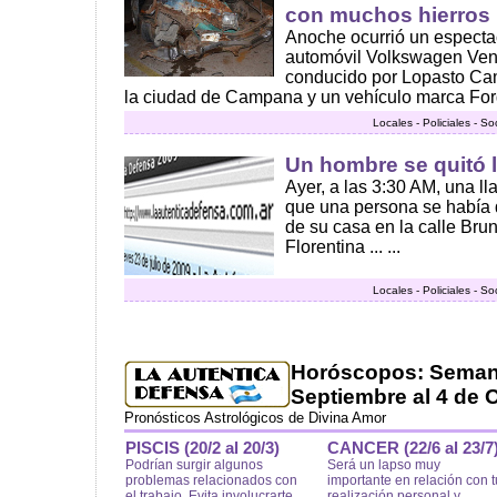
con muchos hierros 
Anoche ocurrió un especta
automóvil Volkswagen Ven
conducido por Lopasto Cam
la ciudad de Campana y un vehículo marca Ford
Locales - Policiales - S
Un hombre se quitó l
Ayer, a las 3:30 AM, una l
que una persona se había q
de su casa en la calle Brun
Florentina ... ...
Locales - Policiales - S
Horóscopos: Semana
Septiembre al 4 de 
Pronósticos Astrológicos de Divina Amor
PISCIS (20/2 al 20/3)
CANCER (22/6 al 23/7
Podrían surgir algunos
Será un lapso muy
problemas relacionados con
importante en relación con t
el trabajo. Evita involucrarte
realización personal y