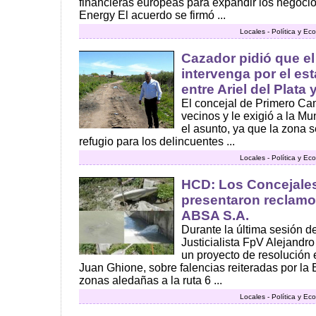
financieras europeas para expandir los negocio
Energy El acuerdo se firmó ...
Locales - Política y E
Cazador pidió que el
intervenga por el es
entre Ariel del Plata
El concejal de Primero Ca
vecinos y le exigió a la Mu
el asunto, ya que la zona 
refugio para los delincuentes ...
Locales - Política y E
HCD: Los Concejale
presentaron reclamo
ABSA S.A.
Durante la última sesión d
Justicialista FpV Alejand
un proyecto de resolución 
Juan Ghione, sobre falencias reiteradas por l
zonas aledañas a la ruta 6 ...
Locales - Política y E