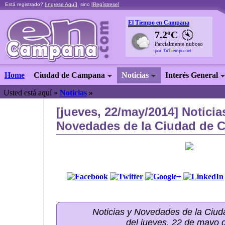
Está registrado? [
Ingrese Aquí
], sino [
Regístrese
]
El Tiempo en Campana
7.2ºC
Parcialmente nuboso
por TuTiempo.net
Home
Ciudad de Campana
Noticias
Interés General
Usted está aquí »
Noticias
»
[jueves, 22/may/2014] Noticia
Novedades de la Ciudad de C
Noticias y Novedades de la Ci
del jueves, 22 de mayo 