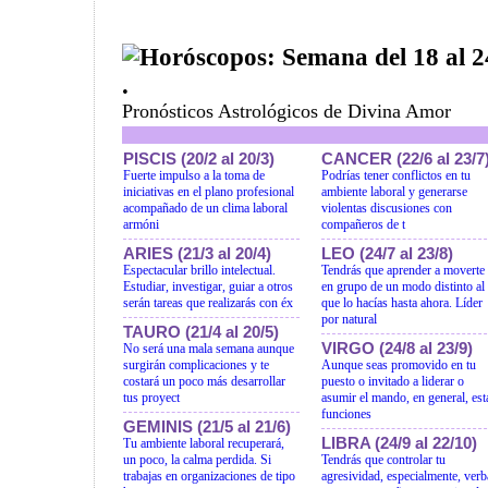
Horóscopos: Semana del 18 al 
.
Pronósticos Astrológicos de Divina Amor
PISCIS (20/2 al 20/3)
CANCER (22/6 al 23/7
Fuerte impulso a la toma de
Podrías tener conflictos en tu
iniciativas en el plano profesional
ambiente laboral y generarse
acompañado de un clima laboral
violentas discusiones con
armóni
compañeros de t
ARIES (21/3 al 20/4)
LEO (24/7 al 23/8)
Espectacular brillo intelectual.
Tendrás que aprender a moverte
Estudiar, investigar, guiar a otros
en grupo de un modo distinto al
serán tareas que realizarás con éx
que lo hacías hasta ahora. Líder
por natural
TAURO (21/4 al 20/5)
VIRGO (24/8 al 23/9)
No será una mala semana aunque
surgirán complicaciones y te
Aunque seas promovido en tu
costará un poco más desarrollar
puesto o invitado a liderar o
tus proyect
asumir el mando, en general, est
funciones
GEMINIS (21/5 al 21/6)
LIBRA (24/9 al 22/10)
Tu ambiente laboral recuperará,
un poco, la calma perdida. Si
Tendrás que controlar tu
trabajas en organizaciones de tipo
agresividad, especialmente, verb