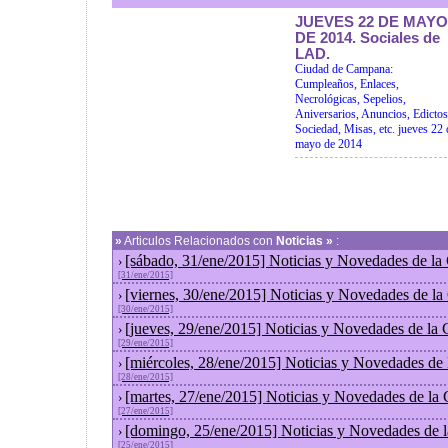
JUEVES 22 DE MAYO
DE 2014. Sociales de
LAD.
Ciudad de Campana:
Cumpleaños, Enlaces,
Necrológicas, Sepelios,
Aniversarios, Anuncios, Edictos
Sociedad, Misas, etc. jueves 22 
mayo de 2014
»
Articulos Relacionados con
Noticias »
:
[sábado, 31/ene/2015] Noticias y Novedades de la
›
[31/ene/2015]
[viernes, 30/ene/2015] Noticias y Novedades de l
›
[30/ene/2015]
[jueves, 29/ene/2015] Noticias y Novedades de la
›
[29/ene/2015]
[miércoles, 28/ene/2015] Noticias y Novedades de
›
[28/ene/2015]
[martes, 27/ene/2015] Noticias y Novedades de la
›
[27/ene/2015]
[domingo, 25/ene/2015] Noticias y Novedades de 
›
[25/ene/2015]