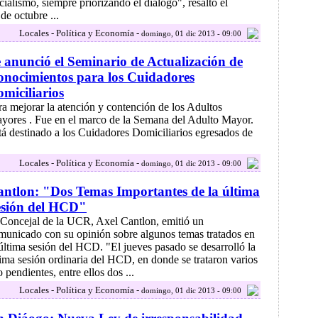
icialismo, siempre priorizando el dialogo", resaltó el
de octubre ...
Locales - Política y Economía -
domingo, 01 dic 2013 - 09:00
 anunció el Seminario de Actualización de
nocimientos para los Cuidadores
miciliarios
ra mejorar la atención y contención de los Adultos
yores . Fue en el marco de la Semana del Adulto Mayor.
tá destinado a los Cuidadores Domiciliarios egresados de
Locales - Política y Economía -
domingo, 01 dic 2013 - 09:00
ntlon: "Dos Temas Importantes de la última
esión del HCD"
 Concejal de la UCR, Axel Cantlon, emitió un
municado con su opinión sobre algunos temas tratados en
 última sesión del HCD. "El jueves pasado se desarrolló la
tima sesión ordinaria del HCD, en donde se trataron varios
pendientes, entre ellos dos ...
Locales - Política y Economía -
domingo, 01 dic 2013 - 09:00