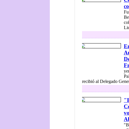
co
Fu
Be
co
Lic
En
Au
De
Fr
ye
Pa
recibió al Delegado Gener
"E
Co
vo
Ab
"B