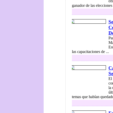
of
ganador de las elecciones 
Se
Co
Do
Pa
Ma
Es
las capacitaciones de ...
Ca
S
El
co
la
úl
temas que habían quedado 