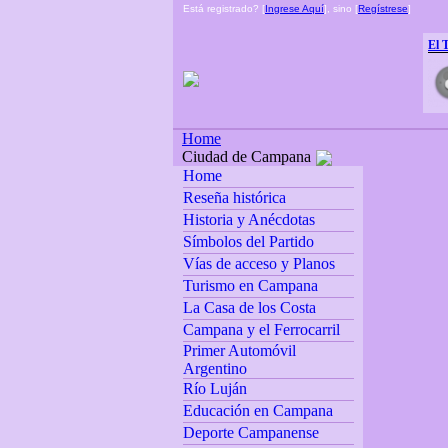
Está registrado? [
Ingrese Aquí
], sino [
Regístrese
]
El 
Home
Ciudad de Campana
Home
Reseña histórica
Historia y Anécdotas
Símbolos del Partido
Vías de acceso y Planos
Turismo en Campana
La Casa de los Costa
Campana y el Ferrocarril
Primer Automóvil
Argentino
Río Luján
Educación en Campana
Deporte Campanense