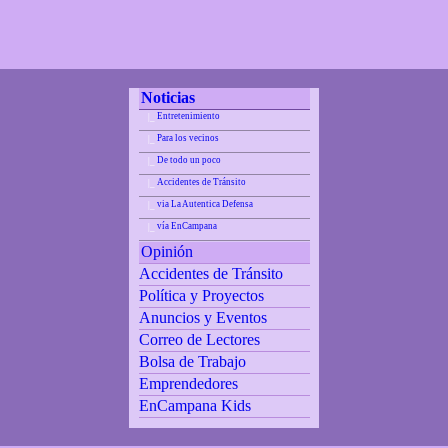
Noticias
Entretenimiento
|_
Para los vecinos
|_
De todo un poco
|_
Accidentes de Tránsito
|_
via La Autentica Defensa
|_
vía EnCampana
|_
Opinión
Accidentes de Tránsito
Política y Proyectos
Anuncios y Eventos
Correo de Lectores
Bolsa de Trabajo
Emprendedores
EnCampana Kids