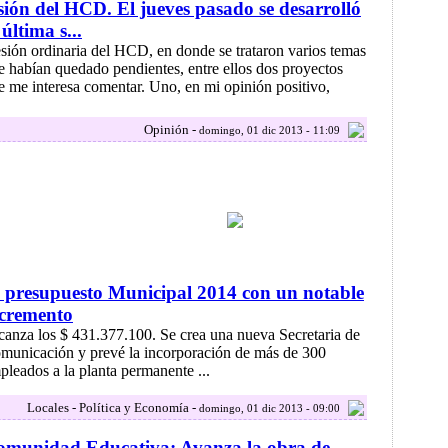
sión del HCD. El jueves pasado se desarrolló
 última s...
.esión ordinaria del HCD, en donde se trataron varios temas
e habían quedado pendientes, entre ellos dos proyectos
e me interesa comentar. Uno, en mi opinión positivo,
Opinión -
domingo, 01 dic 2013 - 11:09
 presupuesto Municipal 2014 con un notable
ncremento
canza los $ 431.377.100. Se crea una nueva Secretaria de
municación y prevé la incorporación de más de 300
pleados a la planta permanente ...
Locales - Política y Economía -
domingo, 01 dic 2013 - 09:00
omunidad Educativa: Avanza la obra de