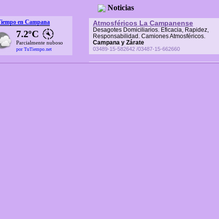
Noticias
Tiempo en Campana
Atmosféricos La Campanense
Desagotes Domiciliarios. Eficacia, Rapidez,
7.2ºC
Responsabilidad. Camiones Atmosféricos.
Campana y Zárate
Parcialmente nuboso
03489-15-582642 /03487-15-662660
por TuTiempo.net