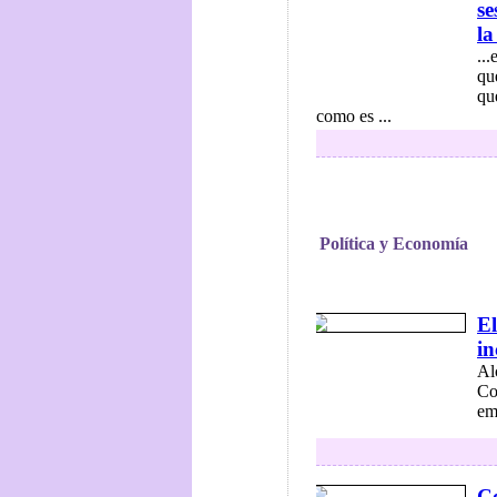
se
la
..
qu
qu
como es ...
Política y Economía
El
i
Al
Co
em
C