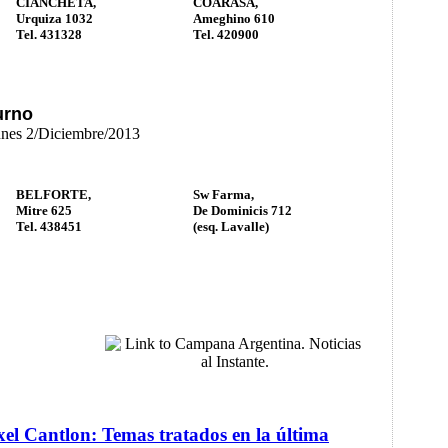
CIANCHETA,
COARASA,
Urquiza 1032
Ameghino 610
Tel. 431328
Tel. 420900
urno
unes 2/Diciembre/2013
BELFORTE,
Sw Farma,
Mitre 625
De Dominicis 712
Tel. 438451
(esq. Lavalle)
el Cantlon: Temas tratados en la última