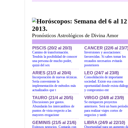
Horóscopos: Semana del 6 al 12
2013.
Pronósticos Astrológicos de Divina Amor
PISCIS (20/2 al 20/3)
CANCER (22/6 al 23/7
Camino de transformación.
Inversiones y asociaciones:
Tendrás la posibilidad de conocer
favorecidas. Si sabes tomar los
una persona de mucho poder,
recaudos necesarios evitarás
quizá del sex
posteriores
ARIES (21/3 al 20/4)
LEO (24/7 al 23/8)
Incorporación de nuevas técnicas.
Consolidación de importante
Sería conveniente la
sociedad. Existe esa concreta
implementación de métodos más
oportunidad donde exista diálog
actualizados que t
y compromiso ent
TAURO (21/4 al 20/5)
VIRGO (24/8 al 23/9)
Discusiones por gastos.
Se enriquecen proyectos
Abundarán los intercambios de
anteriores. Será un buen período
puntos de vista respecto a las
para realizar viajes cortos de
mayores erogacione
negocios y tamb
GEMINIS (21/5 al 21/6)
LIBRA (24/9 al 22/10)
Exitosos negocios. Contarás con
Oportunidad para un aumento d