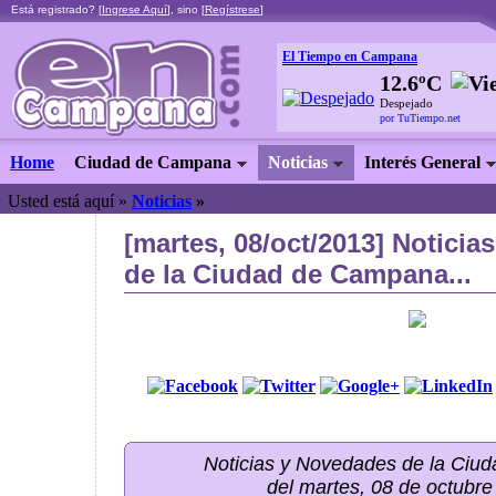
Está registrado? [
Ingrese Aquí
], sino [
Regístrese
]
El Tiempo en Campana
12.6ºC
Despejado
por TuTiempo.net
Home
Ciudad de Campana
Noticias
Interés General
Usted está aquí »
Noticias
»
[martes, 08/oct/2013] Notici
de la Ciudad de Campana...
Noticias y Novedades de la Ci
del martes, 08 de octubr