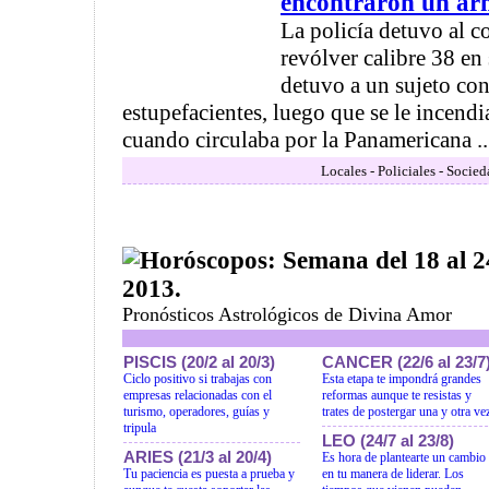
encontraron un ar
La policía detuvo al c
revólver calibre 38 en 
detuvo a un sujeto co
estupefacientes, luego que se le incend
cuando circulaba por la Panamericana ..
Locales - Policiales - Socied
Horóscopos: Semana del 18 al 2
2013.
Pronósticos Astrológicos de Divina Amor
PISCIS (20/2 al 20/3)
CANCER (22/6 al 23/7
Ciclo positivo si trabajas con
Esta etapa te impondrá grandes
empresas relacionadas con el
reformas aunque te resistas y
turismo, operadores, guías y
trates de postergar una y otra ve
tripula
LEO (24/7 al 23/8)
ARIES (21/3 al 20/4)
Es hora de plantearte un cambio
Tu paciencia es puesta a prueba y
en tu manera de liderar. Los