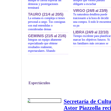
aunque te cuesta soportar las
tiempos que vienen pueden
demoras y postergaciones
obligarte a escuchar
terminará
VIRGO (24/8 al 23/9)
TAURO (21/4 al 20/5)
Tu naturaleza detallista puede
La semana es compleja si tienes
traicionarte a la hora de decidir
personal a cargo. Tus consignas
una compra. A todo le encuentra
son mal entendidas o
su pa
consideradas demas
LIBRA (24/9 al 22/10)
GEMINIS (21/5 al 21/6)
Tiempo excelente para planificar
Integras un equipo altamente
marcar los objetivos futuros. Si
especializado que obtiene
tus familiares más cercanos se
resultados realmente,
espectaculares. Abando
Espectáculos
Secretaría de Cult
Astor Piazzolla re