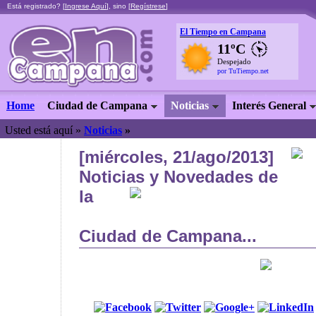
Está registrado? [
Ingrese Aquí
], sino [
Regístrese
]
El Tiempo en Campana
11ºC
Despejado
por TuTiempo.net
Home
Ciudad de Campana
Noticias
Interés General
Usted está aquí »
Noticias
»
[miércoles, 21/ago/2013]
Noticias y Novedades de
la
Ciudad de Campana...