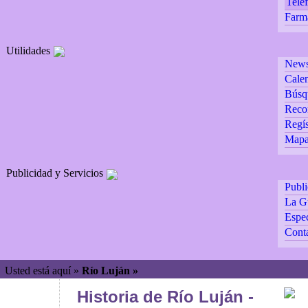
Teléf
Farm
Utilidades
Newsl
Calen
Búsq
Reco
Regís
Mapa 
Publicidad y Servicios
Publ
La G
Espec
Cont
Usted está aquí »
Río Luján »
Historia de Río Luján -