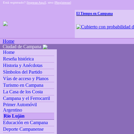
Está registrado? [
Ingrese Aquí
], sino [
Regístrese
]
El Tiempo en Campana
Home
Ciudad de Campana
Home
Reseña histórica
Historia y Anécdotas
Símbolos del Partido
Vías de acceso y Planos
Turismo en Campana
La Casa de los Costa
Campana y el Ferrocarril
Primer Automóvil
Argentino
Río Luján
Educación en Campana
Deporte Campanense