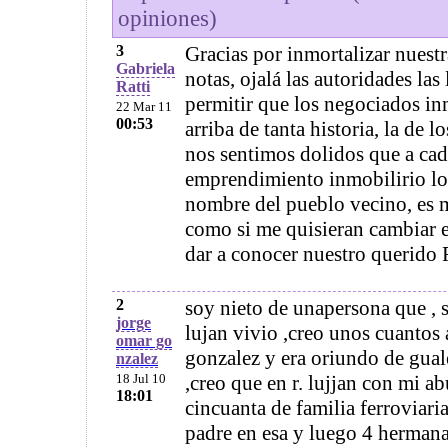
opiniones)
3
Gracias por inmortalizar nuestra
Gabriela
notas, ojalá las autoridades las
Ratti
permitir que los negociados in
22 Mar 11
00:53
arriba de tanta historia, la de 
nos sentimos dolidos que a ca
emprendimiento inmobilirio lo
nombre del pueblo vecino, es m
como si me quisieran cambiar e
dar a conocer nuestro querido
2
soy nieto de unapersona que , s
jorge
lujan vivio ,creo unos cuantos 
omar go
gonzalez y era oriundo de gual
nzalez
18 Jul 10
,creo que en r. lujjan con mi ab
18:01
cincuanta de familia ferroviar
padre en esa y luego 4 herman