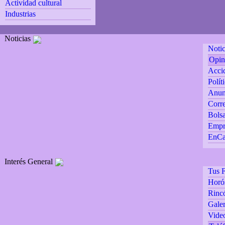
Actividad cultural
Industrias
Noticias
Notic
Opin
Accid
Polít
Anun
Corre
Bolsa
Empr
EnCa
Interés General
Tus F
Horó
Rincó
Galer
Vide