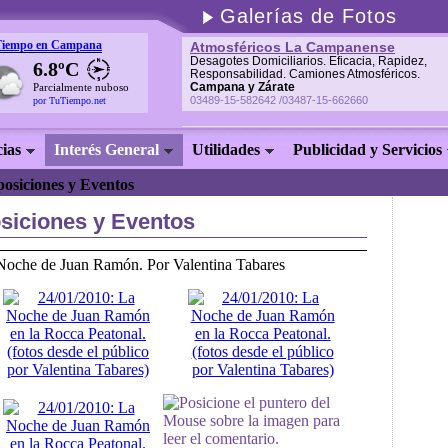
Galerías de Fotos
Tiempo en Campana
Atmosféricos La Campanense
Desagotes Domiciliarios. Eficacia, Rapidez,
6.8ºC
Responsabilidad. Camiones Atmosféricos.
Campana y Zárate
Parcialmente nuboso
03489-15-582642 /03487-15-662660
por TuTiempo.net
cias
Interés General
Utilidades
Publicidad y Servicios
posiciones y Eventos
siciones y Eventos
Noche de Juan Ramón. Por Valentina Tabares
Posicione el puntero del
Mouse sobre la imagen para
leer el comentario.