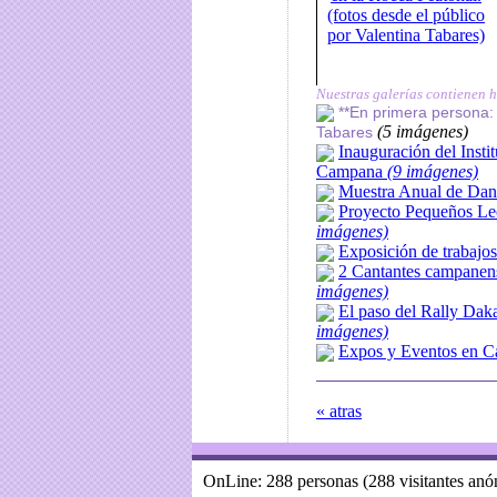
Nuestras galerías contienen 
**En primera persona:
(5 imágenes)
Tabares
Inauguración del Inst
Campana
(9 imágenes)
Muestra Anual de Dan
Proyecto Pequeños Le
imágenes)
Exposición de trabajo
2 Cantantes campanens
imágenes)
El paso del Rally Dak
imágenes)
Expos y Eventos en 
« atras
OnLine: 288 personas (288 visitantes an