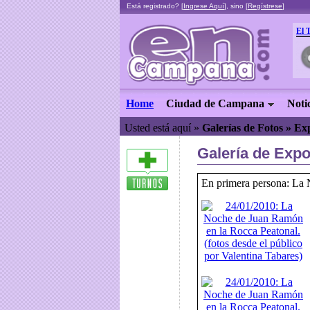
Está registrado? [
Ingrese Aquí
], sino [
Regístrese
]
El 
Home
Ciudad de Campana
Noti
Usted está aquí »
Galerías de Fotos » Ex
Galería de Expo
En primera persona: La 