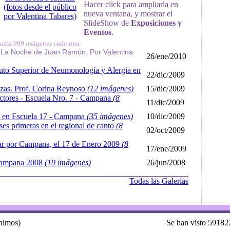
Hacer click para ampliarla en
nueva ventana, y mostrar el
SlideShow de
Exposiciones y
Eventos
.
hasta 999 imágenes cada una.
 La Noche de Juan Ramón. Por Valentina
26/ene/2010
ituto Superior de Neumonología y Alergia en
22/dic/2009
zas. Prof. Corina Reynoso
(12 imágenes)
15/dic/2009
ctores - Escuela Nro. 7 - Campana
(8
11/dic/2009
s en Escuela 17 - Campana
(35 imágenes)
10/dic/2009
es primeras en el regional de canto
(8
02/oct/2009
ar por Campana, el 17 de Enero 2009
(8
17/ene/2009
Campana 2008
(19 imágenes)
26/jun/2008
Todas las Galerías
ónimos)
Se han visto 59182