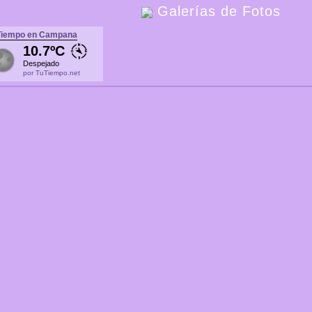
Galerías de Fotos
Tiempo en Campana
10.7ºC
Despejado
por TuTiempo.net