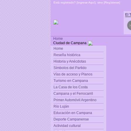
Está registrado? [
Ingrese Aquí
], sino [
Regístrese
]
El 
Home
Ciudad de Campana
Home
Reseña histórica
Historia y Anécdotas
Símbolos del Partido
Vías de acceso y Planos
Turismo en Campana
La Casa de los Costa
Campana y el Ferrocarril
Primer Automóvil Argentino
Río Luján
Educación en Campana
Deporte Campanense
Actividad cultural