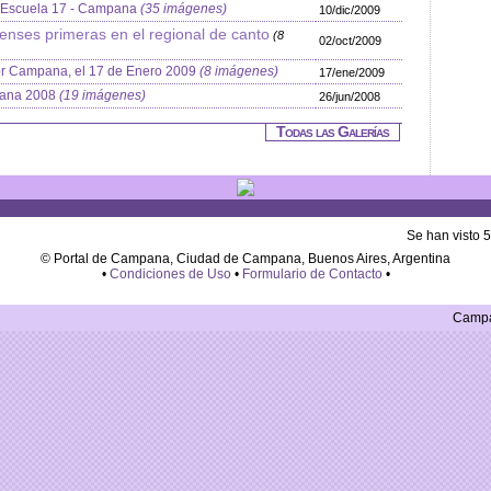
n Escuela 17 - Campana
(35 imágenes)
10/dic/2009
nses primeras en el regional de canto
(8
02/oct/2009
por Campana, el 17 de Enero 2009
(8 imágenes)
17/ene/2009
pana 2008
(19 imágenes)
26/jun/2008
Todas las Galerías
Se han visto 
© Portal de Campana, Ciudad de Campana, Buenos Aires, Argentina
•
Condiciones de Uso
•
Formulario de Contacto
•
Campan