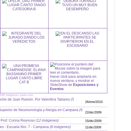
Posicione el puntero del
Mouse sobre la imagen para
leer el comentario.
Hacer click para ampliarla en
nueva ventana, y mostrar el
SlideShow de
Exposiciones y
Eventos
.
a 999 imágenes cada una.
oche de Juan Ramón. Por Valentina Tabares
(5
26/ene/2010
to Superior de Neumonología y Alergia en Campana
(9
22/dic/2009
 Prof. Corina Reynoso
(12 imágenes)
15/dic/2009
es - Escuela Nro. 7 - Campana
(8 imágenes)
11/dic/2009