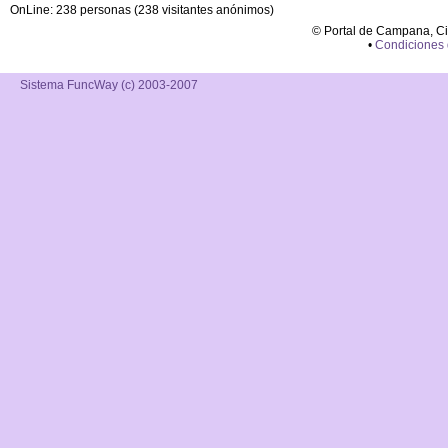
OnLine: 238 personas (238 visitantes anónimos)
© Portal de Campana, C
•
Condiciones
Sistema FuncWay (c) 2003-2007