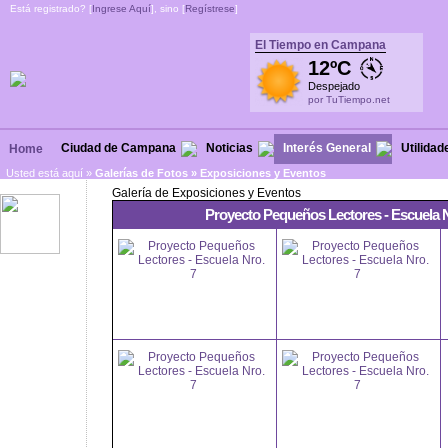
Está registrado? [
Ingrese Aquí
], sino [
Regístrese
]
El Tiempo en Campana
12ºC
Despejado
por TuTiempo.net
Ciudad de Campana
Noticias
Interés General
Utilidad
Home
Usted está aquí »
Galerías de Fotos » Exposiciones y Eventos
Galería de Exposiciones y Eventos
Proyecto Pequeños Lectores - Escuela 