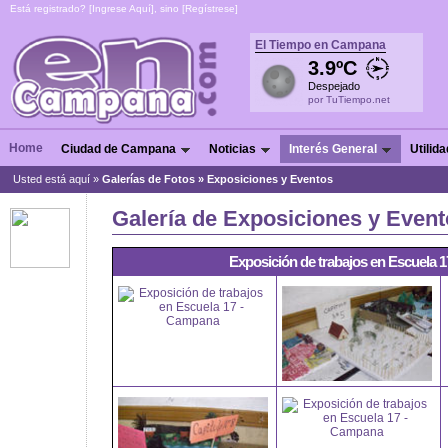
Está registrado? [
Ingrese Aquí
], sino [
Regístrese
]
El Tiempo en Campana
3.9ºC
Despejado
por TuTiempo.net
Home
Ciudad de Campana
Noticias
Interés General
Utilid
Usted está aquí »
Galerías de Fotos » Exposiciones y Eventos
Galería de Exposiciones y Even
Exposición de trabajos en Escuela 