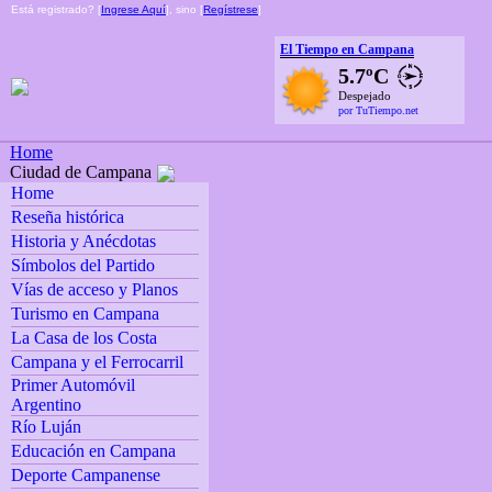
Está registrado? [
Ingrese Aquí
], sino [
Regístrese
]
El Tiempo en Campana
5.7ºC
Despejado
por TuTiempo.net
Home
Ciudad de Campana
Home
Reseña histórica
Historia y Anécdotas
Símbolos del Partido
Vías de acceso y Planos
Turismo en Campana
La Casa de los Costa
Campana y el Ferrocarril
Primer Automóvil
Argentino
Río Luján
Educación en Campana
Deporte Campanense