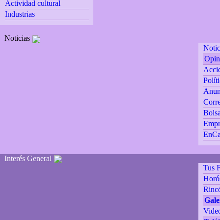
Actividad cultural
Industrias
Noticias
Notic
Opin
Accid
Polít
Anun
Corre
Bolsa
Empr
EnCa
Interés General
Tus F
Horó
Rincó
Gale
Vide