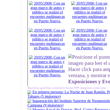
Posicione el punt
imagen para leer el
Hacer click para am
ventana, y mostrar 
Exposiciones y Ev
Nuestras galerías contienen hasta 999 imágenes cada una.
En primera persona: La Noche de Juan Ramón. Po
Tabares
(5 imágenes)
Inauguración del Instituto Superior de Neumonolo
Campana
(9 imágenes)
Muestra Anual de Danzas. Prof. Corina Reynoso