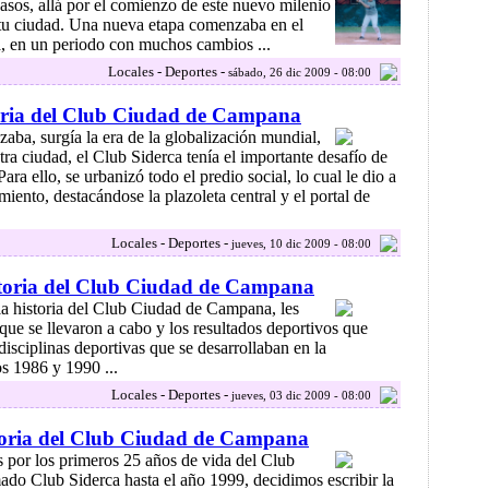
asos, allá por el comienzo de este nuevo milenio
 tu ciudad. Una nueva etapa comenzaba en el
 en un periodo con muchos cambios ...
Locales - Deportes -
sábado, 26 dic 2009 - 08:00
toria del Club Ciudad de Campana
ba, surgía la era de la globalización mundial,
ra ciudad, el Club Siderca tenía el importante desafío de
ra ello, se urbanizó todo el predio social, lo cual le dio a
iento, destacándose la plazoleta central y el portal de
Locales - Deportes -
jueves, 10 dic 2009 - 08:00
toria del Club Ciudad de Campana
la historia del Club Ciudad de Campana, les
ue se llevaron a cabo y los resultados deportivos que
disciplinas deportivas que se desarrollaban en la
os 1986 y 1990 ...
Locales - Deportes -
jueves, 03 dic 2009 - 08:00
toria del Club Ciudad de Campana
s por los primeros 25 años de vida del Club
do Club Siderca hasta el año 1999, decidimos escribir la