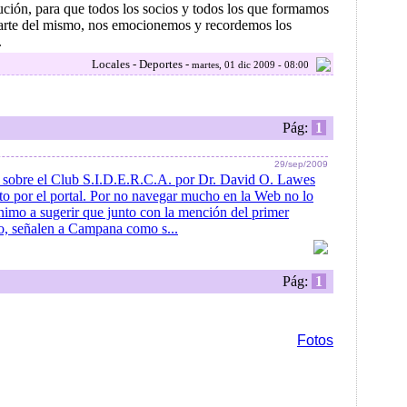
itución, para que todos los socios y todos los que formamos
arte del mismo, nos emocionemos y recordemos los
.
Locales - Deportes -
martes, 01 dic 2009 - 08:00
Pág:
1
29/sep/2009
 sobre el Club S.I.D.E.R.C.A. por Dr. David O. Lawes
ito por el portal. Por no navegar mucho en la Web no lo
nimo a sugerir que junto con la mención del primer
o, señalen a Campana como s...
Pág:
1
Fotos