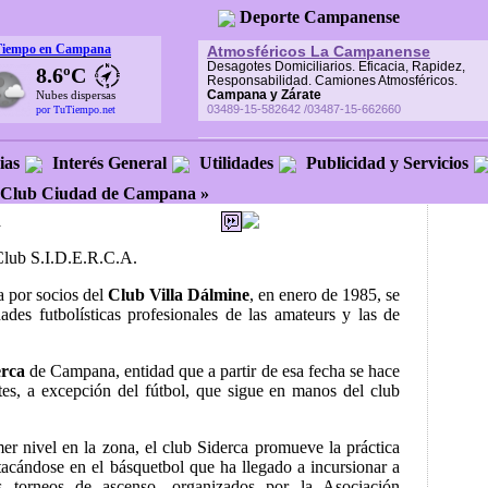
Deporte Campanense
Tiempo en Campana
Atmosféricos La Campanense
Desagotes Domiciliarios. Eficacia, Rapidez,
8.6ºC
Responsabilidad. Camiones Atmosféricos.
Campana y Zárate
Nubes dispersas
03489-15-582642 /03487-15-662660
por TuTiempo.net
ias
Interés General
Utilidades
Publicidad y Servicios
Club Ciudad de Campana »
a
Club S.I.D.E.R.C.A.
a por socios del
Club Villa Dálmine
, en enero de 1985, se
dades futbolísticas profesionales de las amateurs y las de
erca
de Campana, entidad que a partir de esa fecha se hace
tes, a excepción del fútbol, que sigue en manos del club
er nivel en la zona, el club Siderca promueve la práctica
tacándose en el básquetbol que ha llegado a incursionar a
os torneos de ascenso, organizados por la Asociación