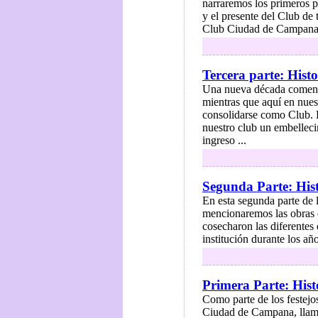
narraremos los primeros p
y el presente del Club de
Club Ciudad de Campana,
Tercera parte: His
Una nueva década comenza
mientras que aquí en nuest
consolidarse como Club. Pa
nuestro club un embellecim
ingreso ...
Segunda Parte: His
En esta segunda parte de 
mencionaremos las obras q
cosecharon las diferentes 
institución durante los añ
Primera Parte: His
Como parte de los festejo
Ciudad de Campana, llama