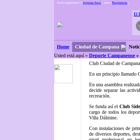
Está registrado? [
Ingrese Aquí
], sino [
Regístrese
]
El 
Ciudad de Campana
Notic
Home
Usted está aquí »
Deporte Campanense
»
Club Ciudad de Campan
En un principio llamado 
En una asamblea realizad
decide separar las activi
recreación.
Se funda así el
Club Sid
cargo de todos los depor
Villa Dálmine.
Con instalaciones de prim
de diversos deportes, des
nivel profesional en l