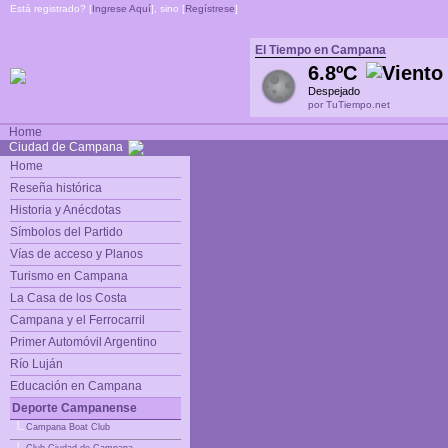
Está registrado? [
Ingrese Aquí
], sino [
Regístrese
]
El Tiempo en Campana
6.8ºC
Despejado
por TuTiempo.net
Home
Ciudad de Campana
Home
Reseña histórica
Historia y Anécdotas
Símbolos del Partido
Vías de acceso y Planos
Turismo en Campana
La Casa de los Costa
Campana y el Ferrocarril
Primer Automóvil Argentino
Río Luján
Educación en Campana
Deporte Campanense
|_
Campana Boat Club
|_