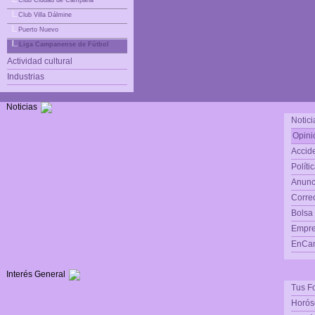
Club Ciudad de Campana
|_
Club Villa Dálmine
|_
Puerto Nuevo
|_
Liga Campanense de Fútbol
Actividad cultural
Industrias
Noticias
Notici
Opini
Accide
Políti
Anunc
Corre
Bolsa
Empre
EnCam
Interés General
Tus F
Horós