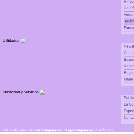
Rincón
Galerí
Video
Teléf
Farma
Utilidades
Newsl
Calen
Búsqu
Reco
Regís
Mapa d
Publicidad y Servicios
Publi
La Gu
Espec
Conta
Usted está aquí »
Deporte Campanense
»
Liga Campanense de Fútbol »