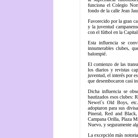
funciona el Colegio Nor
fondo de la calle Jean Jau
Favorecido por la gran can
y la juventud campanense
con el fútbol en la Capital
Esta influencia se conv
innumerables clubes, qu
balompié.
El comienzo de las transm
los diarios y revistas c
juventud, el interés por 
que desembocaron casi in
Dicha influencia se obs
bautizados esos clubes: R
Newel´s Old Boys, etc.
adoptaron para sus divisa
Pineral, Red and Black,
Campana Orilla, Plaza Mitr
Nuevo, y seguramente alg
La excepción más notoria