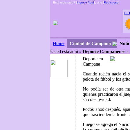
Está registrado? [
Ingrese Aquí
], sino [
Regístrese
]
El 
Ciudad de Campana
Notic
Home
Usted está aquí »
Deporte Campanense 
Deporte en
Campana
Cuando recién nacía el 
pelota de fútbol y los grit
No podía ser de otra man
quienes practicaron el ju
su colectividad.
Pocos años después, apar
que trascienden la frontera
Luego se agrega el Nacion
la supremacía futbolíst