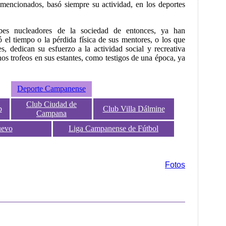
 mencionados, basó siempre su actividad, en los deportes
bes nucleadores de la sociedad de entonces, ya han
ó el tiempo o la pérdida física de sus mentores, o los que
s, dedican su esfuerzo a la actividad social y recreativa
os trofeos en sus estantes, como testigos de una época, ya
Deporte Campanense
Club Ciudad de
b
Club Villa Dálmine
Campana
uevo
Liga Campanense de Fútbol
Fotos