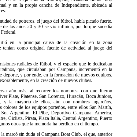
mal y en la propia cancha de Independiente, ubicada al
res.
tidad de potreros, el juego del fútbol, había picado fuerte,
 de los años 20 y 30 se vio influida, por lo que sucedía
 Federal.
irtió en la principal causa de la creación en la zona
e tenían como original fuente de actividad al juego del
isiones radiales de fútbol, y el espacio que le dedicaban
apitalinos, que circulaban por Campana, incrementó en la
ese deporte, y por ende, en la formación de nuevos equipos,
exorablemente, en la creación de nuevos clubes.
erva aún más, al recorrer los nombres, con que fueron
iver Plate, Platense, San Lorenzo, Huracán, Boca Juniors,
, y la mayoría de ellos, aún con nombres lugareños,
s colores de los equipos porteños, entre ellos San Martín,
 Sol Argentino, El Pibe, Deportivo Campana, América,
e, Ciclista, Pirata, Plaza Italia, Central Argentino, Puerto
unos otros que la memoria ha perdido en el tiempo.
 la marcó sin duda el Campana Boat Club, el que, anterior