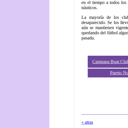
en el tiempo a todos los
náuticos.
La mayoría de los clu
desaparecido. Se los llev
aún se mantienen vigente
quedando del fútbol algun
pasada.
Campana Boat Clu
Puerto N
« atras