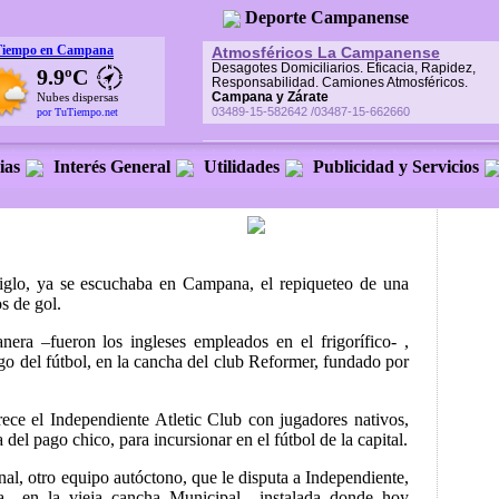
Deporte Campanense
Tiempo en Campana
Atmosféricos La Campanense
Desagotes Domiciliarios. Eficacia, Rapidez,
9.9ºC
Responsabilidad. Camiones Atmosféricos.
Campana y Zárate
Nubes dispersas
03489-15-582642 /03487-15-662660
por TuTiempo.net
ias
Interés General
Utilidades
Publicidad y Servicios
»
siglo, ya se escuchaba en Campana, el repiqueteo de una
os de gol.
era –fueron los ingleses empleados en el frigorífico- ,
ego del fútbol, en la cancha del club Reformer, fundado por
ece el Independiente Atletic Club con jugadores nativos,
 del pago chico, para incursionar en el fútbol de la capital.
al, otro equipo autóctono, que le disputa a Independiente,
ica –en la vieja cancha Municipal-, instalada donde hoy