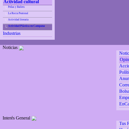
Actividad cultural
Peñas y Ballets
|_
La Rocca Peatonal
|_
Actividad literaria
|_
Actividad Plástica en Campana
|_
Industrias
Noticias
Notic
Opin
Accid
Polít
Anun
Corre
Bolsa
Empr
EnCa
Interés General
Tus F