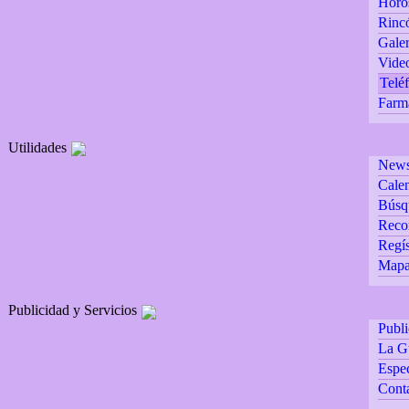
Horó
Rincó
Galer
Vide
Teléf
Farm
Utilidades
Newsl
Calen
Búsq
Reco
Regís
Mapa 
Publicidad y Servicios
Publ
La G
Espec
Cont