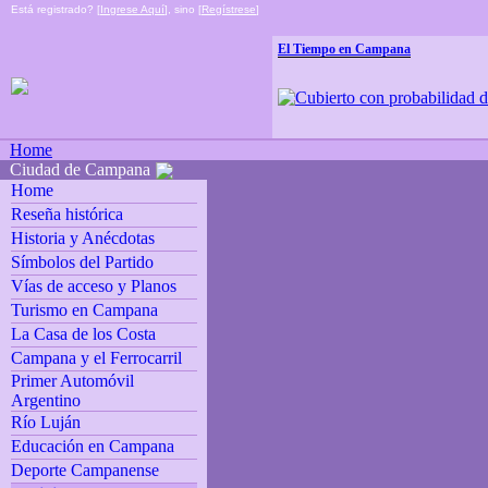
Está registrado? [
Ingrese Aquí
], sino [
Regístrese
]
El Tiempo en Campana
Home
Ciudad de Campana
Home
Reseña histórica
Historia y Anécdotas
Símbolos del Partido
Vías de acceso y Planos
Turismo en Campana
La Casa de los Costa
Campana y el Ferrocarril
Primer Automóvil
Argentino
Río Luján
Educación en Campana
Deporte Campanense