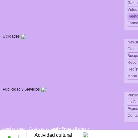
Galerí
Video
Teléf
Farma
Utilidades
Newsl
Calen
Búsqu
Reco
Regís
Mapa d
Publicidad y Servicios
Publi
La Gu
Espec
Conta
Usted está aquí »
Actividad cultural
»
Peñas y Ballets »
Actividad cultural