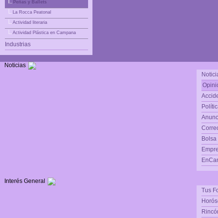
|_
Peñas y Ballets
|_
La Rocca Peatonal
|_
Actividad literaria
|_
Actividad Plástica en Campana
Industrias
Noticias
Notici
Opini
Accide
Políti
Anunc
Corre
Bolsa
Empre
EnCam
Interés General
Tus F
Horós
Rincón