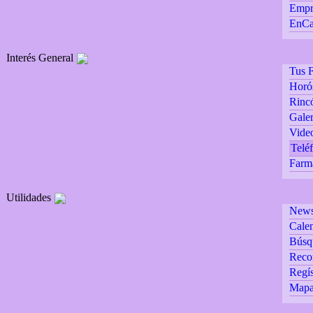
Empr
EnCa
Interés General
Tus F
Horó
Rincó
Galer
Vide
Teléf
Farm
Utilidades
Newsl
Calen
Búsq
Reco
Regís
Mapa 