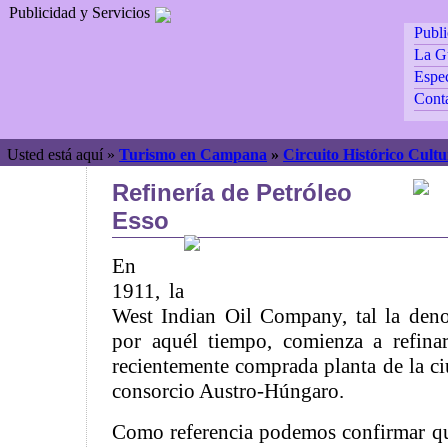
Publicidad y Servicios
Publ
La G
Espec
Cont
Usted está aquí »
Turismo en Campana
»
Circuito Histórico Cultu
Refinería de Petróleo
Esso
En
1911, la
West Indian Oil Company, tal la de
por aquél tiempo, comienza a refina
recientemente comprada planta de la 
consorcio Austro-Húngaro.
Como referencia podemos confirmar qu