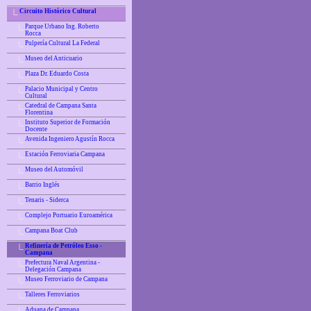
Circuito Histórico Cultural
|_
Parque Urbano Ing. Roberto
|_
Rocca
Pulpería Cultural La Federal
|_
Museo del Anticuario
|_
Plaza Dr. Eduardo Costa
|_
Palacio Municipal y Centro
|_
Cultural
Catedral de Campana Santa
|_
Florentina
Instituto Superior de Formación
|_
Docente
Avenida Ingeniero Agustín Rocca
|_
Estación Ferroviaria Campana
|_
Museo del Automóvil
|_
Barrio Inglés
|_
Tenaris - Siderca
|_
Complejo Portuario Euroamérica
|_
Campana Boat Club
|_
Refinería de Petróleo Esso -
|_
Campana
Prefectura Naval Argentina -
|_
Delegación Campana
Museo Ferroviario de Campana
|_
Talleres Ferroviarios
|_
Aduana de Campana
|_