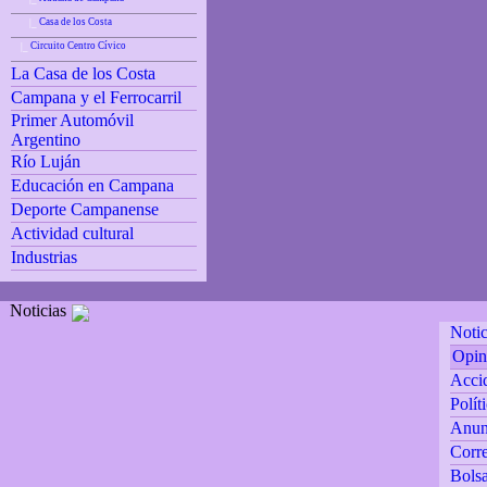
Casa de los Costa
|_
Circuito Centro Cívico
|_
La Casa de los Costa
Campana y el Ferrocarril
Primer Automóvil
Argentino
Río Luján
Educación en Campana
Deporte Campanense
Actividad cultural
Industrias
Noticias
Notic
Opin
Accid
Polít
Anun
Corre
Bolsa