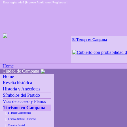
Está registrado? [
Ingrese Aquí
], sino [
Regístrese
]
El Tiempo en Campana
Home
Ciudad de Campana
Home
Reseña histórica
Historia y Anécdotas
Símbolos del Partido
Vías de acceso y Planos
Turismo en Campana
El Delta Campanense
|_
Reserva Natural Otamendi
|_
Circuito fluvial
|_