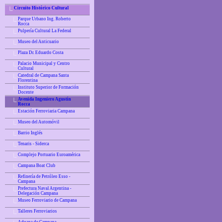
Circuito Histórico Cultural
|_
Parque Urbano Ing. Roberto
|_
Rocca
Pulpería Cultural La Federal
|_
Museo del Anticuario
|_
Plaza Dr. Eduardo Costa
|_
Palacio Municipal y Centro
|_
Cultural
Catedral de Campana Santa
|_
Florentina
Instituto Superior de Formación
|_
Docente
Avenida Ingeniero Agustín
|_
Rocca
Estación Ferroviaria Campana
|_
Museo del Automóvil
|_
Barrio Inglés
|_
Tenaris - Siderca
|_
Complejo Portuario Euroamérica
|_
Campana Boat Club
|_
Refinería de Petróleo Esso -
|_
Campana
Prefectura Naval Argentina -
|_
Delegación Campana
Museo Ferroviario de Campana
|_
Talleres Ferroviarios
|_