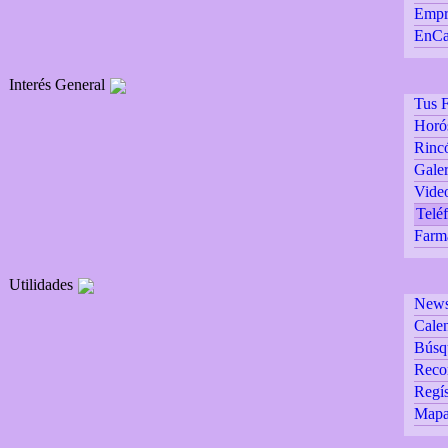
Empr
EnCa
Interés General
Tus F
Horó
Rincó
Galer
Vide
Teléf
Farm
Utilidades
Newsl
Calen
Búsq
Reco
Regís
Mapa 