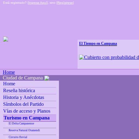
Está registrado? [
Ingrese Aquí
], sino [
Regístrese
]
El Tiempo en Campana
Home
Ciudad de Campana
Home
Reseña histórica
Historia y Anécdotas
Símbolos del Partido
Vías de acceso y Planos
Turismo en Campana
El Delta Campanense
|_
Reserva Natural Otamendi
|_
Circuito fluvial
|_