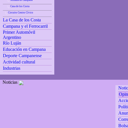
Aduana de Campana
|_
Casa de los Costa
|_
Circuito Centro Cívico
|_
La Casa de los Costa
Campana y el Ferrocarril
Primer Automóvil
Argentino
Río Luján
Educación en Campana
Deporte Campanense
Actividad cultural
Industrias
Noticias
Notic
Opin
Accid
Polít
Anun
Corre
Bolsa