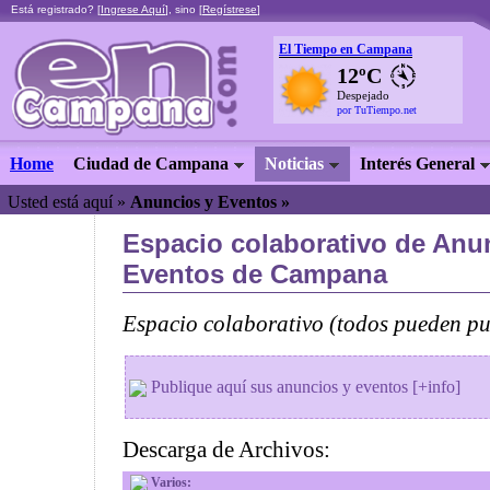
Está registrado? [
Ingrese Aquí
], sino [
Regístrese
]
El Tiempo en Campana
12ºC
Despejado
por TuTiempo.net
Home
Ciudad de Campana
Noticias
Interés General
Usted está aquí »
Anuncios y Eventos »
Espacio colaborativo de Anu
Eventos de Campana
Espacio colaborativo (todos pueden pub
Publique aquí sus anuncios y eventos [+info]
Descarga de Archivos:
Varios: