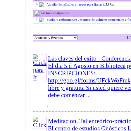
|_
- Alquiler de inflables y juegos para fiestas
(115 kb)
Archivos Adjuntos:
|_
- diseño y ambientacion , montaje de vidrieras comerciales y fies
P
Las claves del exito - Conferenci
El dia 5 d Agosto en Biblioteca 
INSCRIPCIONES:
http://goo.gl/forms/UFckWoFm
libre y gratuita Si usted quiere v
debe comenzar ...
Meditacion. Taller teórico-prácti
El centro de estudios Gnósticos L