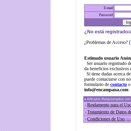
E-mail
Password
¿No está registrado
/
¿Problemas de Acceso? [
Estimado usuario Anó
Ser usuario registrado 
da beneficios exclusivos 
Si tiene dudas acerca 
puede contactarse con no
formulario de
contacto
o 
info@encampana.com
»
Articulos Relacionados co
Reglamento para el Uso
›
Tratamiento de Datos d
›
Condiciones de Uso
›
[23/