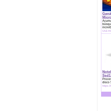
Ganá
Micr
Acumu
búsque
increí
Usá mi
Note
Ssd1
Proces
disco
https:/