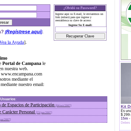
¿Olvidó su Password?
Ingrese aqui su E-mail, le enviaremos un
link (enlace) para que ingrese y
reestablesca su clave de acceso:
Ingrese Su E-mail:
a?
Regístrese aquí
.
[
]
Vea la Ayuda
].
nimo
de
Portal de Campana
le
en nuestra web.
de www.encampana.com
sotros mediante el
mediante nuestro email:
n
Usuarios
:
 de Espacios de Participación
[04/oct/2007]
Kit D
Es una
e Carácter Personal
[23/jun/2007]
$ 299.
15m -
jun/2007]
Debes 