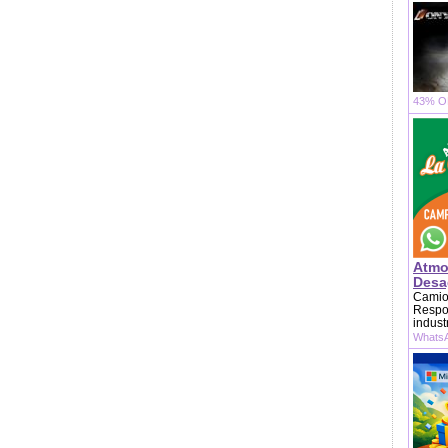
43% OF
Atmo
Desag
Camion
Respon
indust
WhatsA