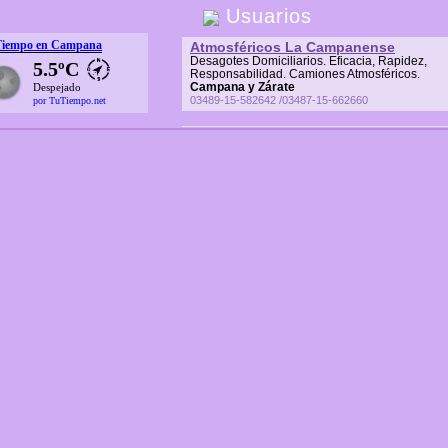
Usuarios
Tiempo en Campana
Atmosféricos La Campanense
Desagotes Domiciliarios. Eficacia, Rapidez,
5.5ºC
Responsabilidad. Camiones Atmosféricos.
Campana y Zárate
Despejado
03489-15-582642 /03487-15-662660
por TuTiempo.net