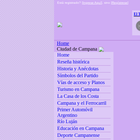
Está registrado? [
Ingrese Aquí
], sino [
Regístrese
]
El 
Home
Ciudad de Campana
Home
Reseña histórica
Historia y Anécdotas
Símbolos del Partido
Vías de acceso y Planos
Turismo en Campana
La Casa de los Costa
Campana y el Ferrocarril
Primer Automóvil
Argentino
Río Luján
Educación en Campana
Deporte Campanense