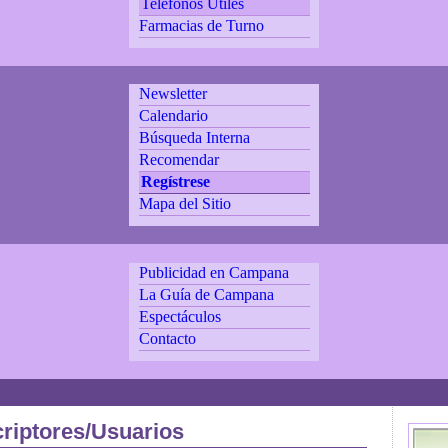
Teléfonos Utiles
Farmacias de Turno
Newsletter
Calendario
Búsqueda Interna
Recomendar
Regístrese
Mapa del Sitio
Publicidad en Campana
La Guía de Campana
Espectáculos
Contacto
riptores/Usuarios