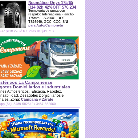
Neumático Onyx 175/65
R14 82h 42%OFF $76.234
Tecnología de punta con
respaldo Internacional - ancho:
175mm - ISO9001, DOT,
TS16949, GCC, CCC, SNI
para Auto/Camioneta
F: $118.278 ó 6 cuotas de $19.713
sféricos La Campanense
otes Domiciliarios e industriales
es Atmosféricos. ·Eficacia, Rapidez,
sabilidad. Desagotes Domiciliarios e
riales. Zona:
Campana y Zárate
pp (54): 3489-582642 / 3487-662660