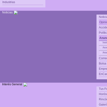
Industrias
Noticias
Notici
Opini
Accide
Políti
Anunc
|_
Inst
|_
Asoc
|_
Anun
Corre
Bolsa
Empre
EnCam
Interés General
Tus F
Horós
Rincón
Galerí