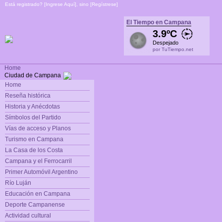
Está registrado? [
Ingrese Aquí
], sino [
Regístrese
]
El Tiempo en Campana
3.9ºC
Despejado
por TuTiempo.net
Home
Ciudad de Campana
Home
Reseña histórica
Historia y Anécdotas
Símbolos del Partido
Vías de acceso y Planos
Turismo en Campana
La Casa de los Costa
Campana y el Ferrocarril
Primer Automóvil Argentino
Río Luján
Educación en Campana
Deporte Campanense
Actividad cultural