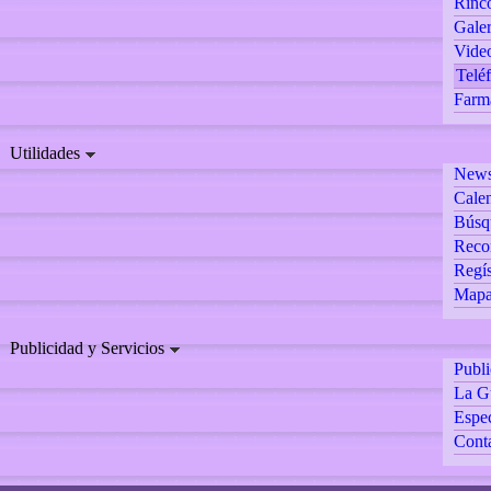
Rincó
Galer
Vide
Teléf
Farm
Utilidades
Newsl
Calen
Búsq
Reco
Regís
Mapa 
Publicidad y Servicios
Publ
La G
Espec
Cont