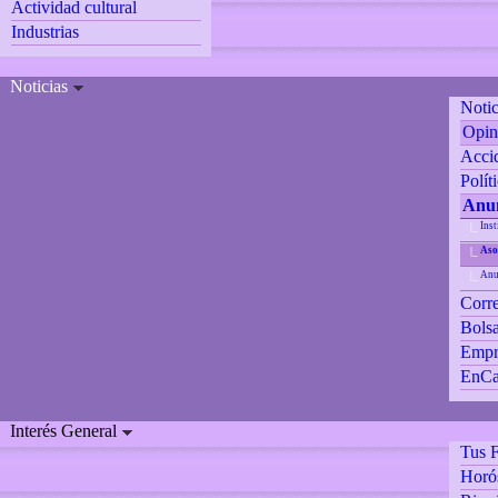
Actividad cultural
Industrias
Noticias
Notic
Opin
Accid
Polít
Anun
Inst
|_
Aso
|_
Anu
|_
Corre
Bolsa
Empr
EnCa
Interés General
Tus F
Horó