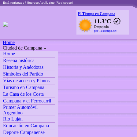
Está registrado? [
Ingrese Aquí
], sino [
Regístrese
]
El Tiempo en Campana
11.3ºC
Despejado
por TuTiempo.net
Home
Ciudad de Campana
Home
Reseña histórica
Historia y Anécdotas
Símbolos del Partido
Vías de acceso y Planos
Turismo en Campana
La Casa de los Costa
Campana y el Ferrocarril
Primer Automóvil
Argentino
Río Luján
Educación en Campana
Deporte Campanense