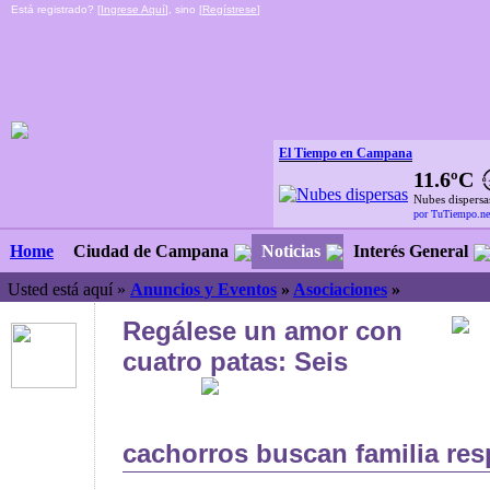
Está registrado? [
Ingrese Aquí
], sino [
Regístrese
]
El Tiempo en Campana
11.6ºC
Nubes dispersa
por TuTiempo.ne
Ciudad de Campana
Noticias
Interés General
Home
Usted está aquí »
Anuncios y Eventos
»
Asociaciones
»
Regálese un amor con
cuatro patas: Seis
cachorros buscan familia re