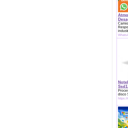
Atmo
Desag
Camion
Respon
indust
WhatsA
Note
Ssd1
Proces
disco
https:/