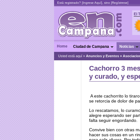
Está registrado? [
Ingrese Aquí
], sino [
Regístrese
]
El 
Home
Ciudad de Campana
Noticias
Usted está aquí »
Anuncios y Eventos
»
Asociacio
Cachorro 3 mes
y curado, y esp
A este cachorrito lo tir
se retorcia de dolor de pa
Lo rescatamos, lo curamo
alegre esperando ser parte
falta seguir engordando.
Convive bien con otras m
hacer sus cosas en un rin
para salir afuera. Por to