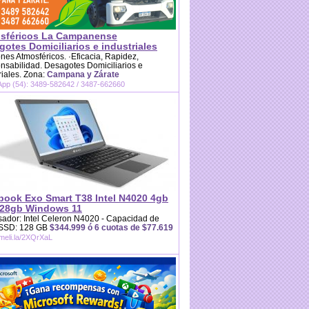
sféricos La Campanense
otes Domiciliarios e industriales
es Atmosféricos. ·Eficacia, Rapidez,
sabilidad. Desagotes Domiciliarios e
riales. Zona:
Campana y Zárate
pp (54): 3489-582642 / 3487-662660
book Exo Smart T38 Intel N4020 4gb
28gb Windows 11
ador: Intel Celeron N4020 - Capacidad de
 SSD: 128 GB
$344.999 ó 6 cuotas de $77.619
/meli.la/2XQrXaL