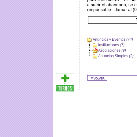
a sufrir el abandono, se 
responsable. Llamar al (
P
Anuncios y Eventos
(74)
Instituciones
(7)
Asociaciones
(9)
Anuncios Simples
(3)
« volver