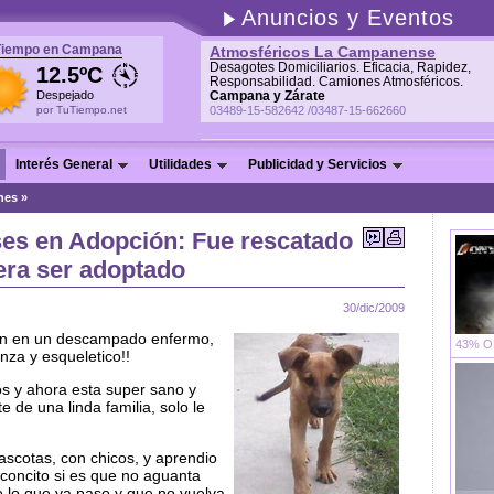
Anuncios y Eventos
Tiempo en Campana
Atmosféricos La Campanense
Desagotes Domiciliarios. Eficacia, Rapidez,
12.5ºC
Responsabilidad. Camiones Atmosféricos.
Despejado
Campana y Zárate
por TuTiempo.net
03489-15-582642 /03487-15-662660
Interés General
Utilidades
Publicidad y Servicios
nes
»
es en Adopción: Fue rescatado
era ser adoptado
30/dic/2009
aron en un descampado enfermo,
43% OF
nza y esqueletico!!
s y ahora esta super sano y
 de una linda familia, solo le
ascotas, con chicos, y aprendio
concito si es que no aguanta
do lo que ya paso y que no vuelva