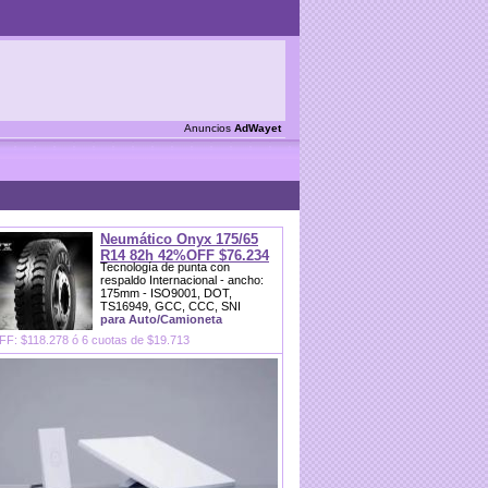
Anuncios
AdWayet
Neumático Onyx 175/65
R14 82h 42%OFF $76.234
Tecnología de punta con
respaldo Internacional - ancho:
175mm - ISO9001, DOT,
TS16949, GCC, CCC, SNI
para Auto/Camioneta
F: $118.278 ó 6 cuotas de $19.713