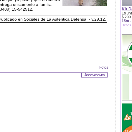
entrega unicamente a familia
Kit D
03489) 15-542512.
Es una
$ 299.
ublicado en Sociales de La Autentica Defensa - v.29.12.
15m -
Debes 
Fotos
Asociaciones