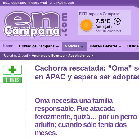
Está registrado? [
Ingrese Aquí
], sino [
Regístrese
]
El Tiempo en Campana
7.5ºC
Despejado
por TuTiempo.net
Home
Ciudad de Campana
Noticias
Interés General
Utilid
Usted está aquí »
Anuncios y Eventos
»
Asociaciones
»
Cachorra rescatada: ”Oma” s
en APAC y espera ser adopta
Oma necesita una familia
responsable. Fue atacada
ferozmente, quizá… por un perro
adulto; cuando sólo tenía dos
meses.