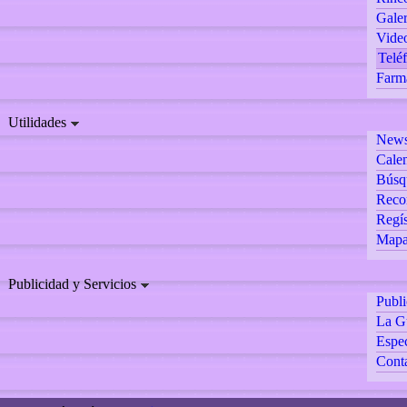
Galer
Vide
Teléf
Farm
Utilidades
Newsl
Calen
Búsq
Reco
Regís
Mapa 
Publicidad y Servicios
Publ
La G
Espec
Cont