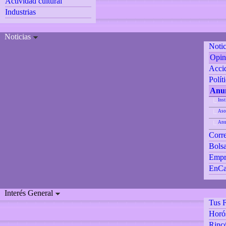
Actividad cultural
Industrias
Noticias
Notic
Opin
Accid
Polít
Anun
Inst
|_
Aso
|_
Anu
|_
Corre
Bolsa
Empr
EnCa
Interés General
Tus F
Horó
Rincó