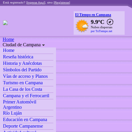
Está registrado? [
Ingrese Aquí
], sino [
Regístrese
]
El Tiempo en Campana
9.9ºC
Nubes dispersas
por TuTiempo.net
Home
Ciudad de Campana
Home
Reseña histórica
Historia y Anécdotas
Símbolos del Partido
Vías de acceso y Planos
Turismo en Campana
La Casa de los Costa
Campana y el Ferrocarril
Primer Automóvil
Argentino
Río Luján
Educación en Campana
Deporte Campanense