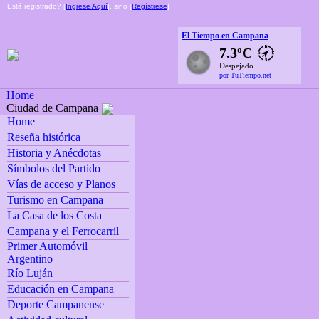
Está registrado? [
Ingrese Aquí
], sino [
Regístrese
]
El Tiempo en Campana
7.3ºC
Despejado
por TuTiempo.net
Home
Ciudad de Campana
Home
Reseña histórica
Historia y Anécdotas
Símbolos del Partido
Vías de acceso y Planos
Turismo en Campana
La Casa de los Costa
Campana y el Ferrocarril
Primer Automóvil
Argentino
Río Luján
Educación en Campana
Deporte Campanense