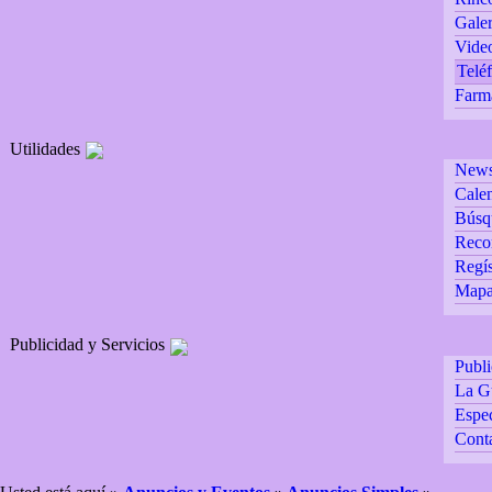
Galer
Vide
Teléf
Farm
Utilidades
Newsl
Calen
Búsq
Reco
Regís
Mapa 
Publicidad y Servicios
Publ
La G
Espec
Cont