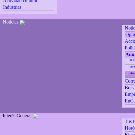
Actividad cultural
Industrias
Noticias
Notic
Opin
Accid
Polít
Anun
Inst
|_
Aso
|_
Anu
|_
Corre
Bolsa
Empr
EnCa
Interés General
Tus F
Horó
Rincó