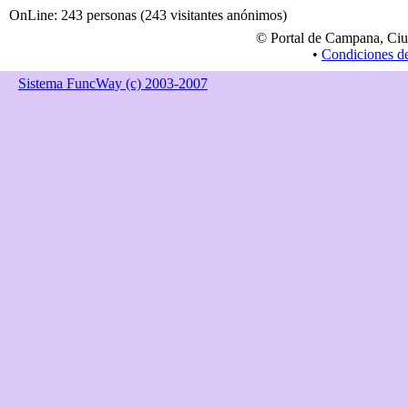
OnLine: 243 personas (243 visitantes anónimos)
© Portal de Campana, Ciu
•
Condiciones d
Sistema FuncWay (c) 2003-2007