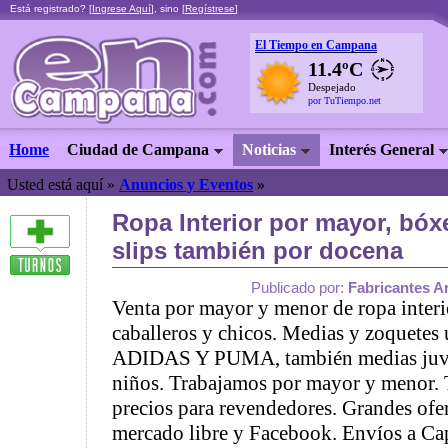
Está registrado? [
Ingrese Aquí
], sino [
Regístrese
]
El Tiempo en Campana
11.4ºC
Despejado
por TuTiempo.net
Home
Ciudad de Campana
Noticias
Interés General
Usted está aquí »
Anuncios y Eventos
»
Ropa Interior por mayor, bóx
slips también por docena
Publicado por:
Fabricantes 
Venta por mayor y menor de ropa interi
caballeros y chicos. Medias y zoquetes
ADIDAS Y PUMA, también medias juven
niños. Trabajamos por mayor y menor.
precios para revendedores. Grandes ofe
mercado libre y Facebook. Envíos a Cap