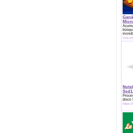
Ganá
Micr
Acumu
búsque
increí
Usá mi
Note
Ssd1
Proces
disco
https:/