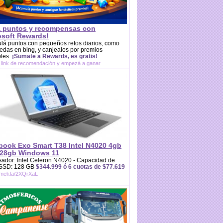
 puntos y recompensas con
osoft Rewards!
lá puntos con pequeños retos diarios, como
das en bing, y canjealos por premios
bles.
¡Sumate a Rewards, es gratis!
 link de recomendación y empezá a ganar
book Exo Smart T38 Intel N4020 4gb
28gb Windows 11
ador: Intel Celeron N4020 - Capacidad de
 SSD: 128 GB
$344.999 ó 6 cuotas de $77.619
/meli.la/2XQrXaL