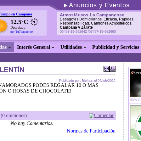
Anuncios y Eventos
Tiempo en Campana
Atmosféricos La Campanense
Desagotes Domiciliarios. Eficacia, Rapidez,
12.5ºC
Responsabilidad. Camiones Atmosféricos.
Campana y Zárate
Despejado
03489-15-582642 /03487-15-662660
por TuTiempo.net
cias
Interés General
Utilidades
Publicidad y Servicios
ALENTÍN
Publicado por:
Melisa
, el 09/feb/2012
ENAMORADOS PODES REGALAR 10 O MAS
ÓN O ROSAS DE CHOCOLATE!
43% OF
 (0 opiniones)
Comentar
No hay Comentarios.
Normas de Participación