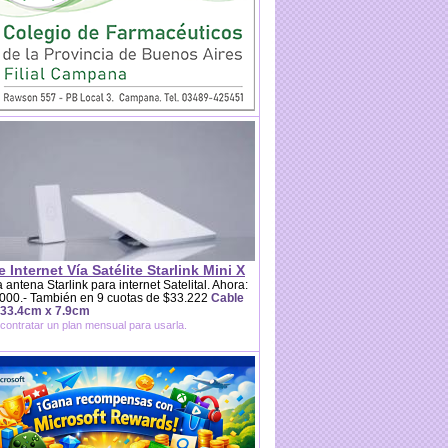
e Internet Vía Satélite Starlink Mini X
 antena Starlink para internet Satelital. Ahora:
000.- También en 9 cuotas de $33.222
Cable
 33.4cm x 7.9cm
contratar un plan mensual para usarla.