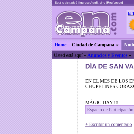
Está registrado? [
Ingrese Aquí
], sino [
Regístrese
]
El 
Home
Ciudad de Campana
Noti
Usted está aquí »
Anuncios y Eventos
»
DÍA DE SAN V
EN EL MES DE LOS 
CHUPETINES CORAZ
MÁGIC DAY !!!
Espacio de Participación
+ Escribir un comentario