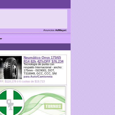
Anuncios
AdWayet
Neumático Onyx 175/65
R14 82h 42%OFF $76.234
Tecnología de punta con
respaldo Internacional - ancho:
175mm - ISO9001, DOT,
TS16949, GCC, CCC, SNI
para Auto/Camioneta
F: $118.278 ó 6 cuotas de $19.713