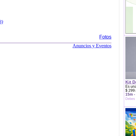
3)
Fotos
Anuncios y Eventos
Kit D
Es una
$ 299.
15m -
Debes 