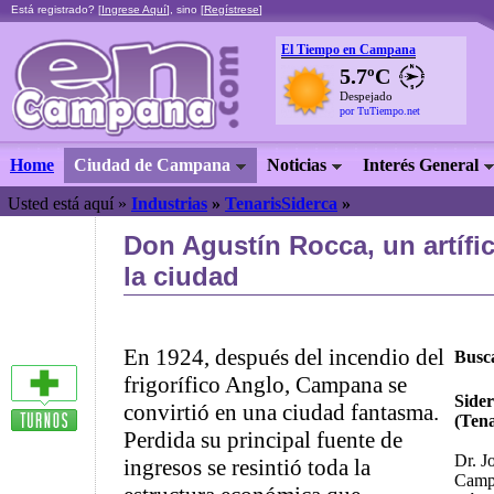
Está registrado? [
Ingrese Aquí
], sino [
Regístrese
]
El Tiempo en Campana
5.7ºC
Despejado
por TuTiempo.net
Home
Ciudad de Campana
Noticias
Interés General
Usted está aquí »
Industrias
»
TenarisSiderca
»
Don Agustín Rocca, un artífi
la ciudad
En 1924, después del incendio del
Busca
frigorífico Anglo, Campana se
Sider
convirtió en una ciudad fantasma.
(Tena
Perdida su principal fuente de
Dr. J
ingresos se resintió toda la
Campa