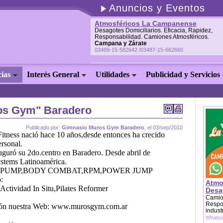
Anuncios y Eventos
Atmosféricos La Campanense
Desagotes Domiciliarios. Eficacia, Rapidez,
Responsabilidad. Camiones Atmosféricos.
Campana y Zárate
03489-15-582642 /03487-15-662660
cias
Interés General
Utilidades
Publicidad y Servicios
os Gym" Baradero
Publicado por:
Gimnasio Muros Gym Baradero
, el 03/sep/2010
ness nació hace 10 años,desde entonces ha crecido
ersonal.
uguró su 2do.centro en Baradero. Desde abril de
stems Latinoamérica.
PUMP,BODY COMBAT,RPM,POWER JUMP
:
Atmo
Actividad In Situ,Pilates Reformer
Desag
Camion
Respon
ción nuestra Web: www.murosgym.com.ar
indust
WhatsA