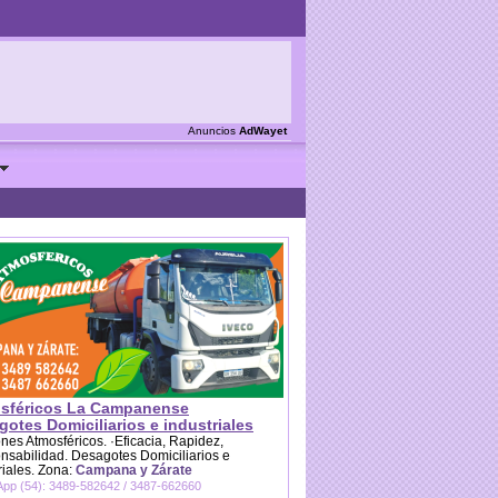
Anuncios
AdWayet
sféricos La Campanense
otes Domiciliarios e industriales
es Atmosféricos. ·Eficacia, Rapidez,
sabilidad. Desagotes Domiciliarios e
riales. Zona:
Campana y Zárate
pp (54): 3489-582642 / 3487-662660