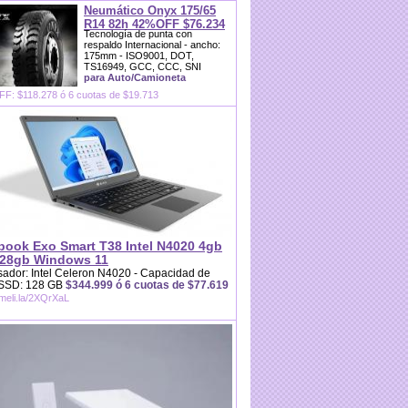
Neumático Onyx 175/65
R14 82h 42%OFF $76.234
Tecnología de punta con
respaldo Internacional - ancho:
175mm - ISO9001, DOT,
TS16949, GCC, CCC, SNI
para Auto/Camioneta
F: $118.278 ó 6 cuotas de $19.713
book Exo Smart T38 Intel N4020 4gb
28gb Windows 11
ador: Intel Celeron N4020 - Capacidad de
 SSD: 128 GB
$344.999 ó 6 cuotas de $77.619
/meli.la/2XQrXaL