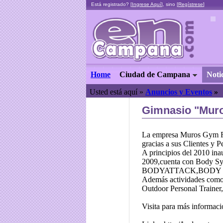
Está registrado? [
Ingrese Aquí
], sino [
Regístrese
]
Home
Ciudad de Campana
Noti
Usted está aquí »
Anuncios y Eventos
»
Gimnasio "Mur
La empresa Muros Gym Fit
gracias a sus Clientes y P
A principios del 2010 ina
2009,cuenta con Body Sy
BODYATTACK,BODY 
Además actividades como
Outdoor Personal Trainer,
Visita para más informa