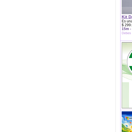
Kit D
Es una
$ 299.
15m -
Debes 