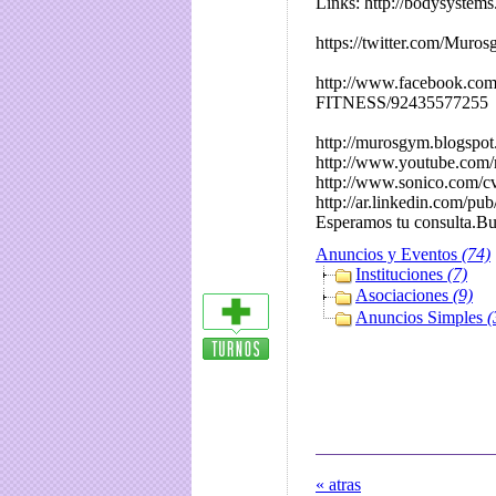
Links: http://bodysystems.
https://twitter.com/Muros
http://www.facebook.c
FITNESS/92435577255
http://murosgym.blogspot
http://www.youtube.com
http://www.sonico.com/c
http://ar.linkedin.com/pu
Esperamos tu consulta.B
Anuncios y Eventos
(74)
Instituciones
(7)
Asociaciones
(9)
Anuncios Simples
(
« atras