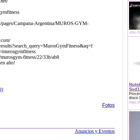
net/
gymfitness
om/pages/Campana-Argentina/MUROS-GYM-
43% OF
.com/
/results?search_query=MurosGymFitness&aq=f
v/murosgymfitness
b/murosgym-fitness/22/33b/ab8
uen año!
Note
Ssd1
3)
Proces
disco
https:/
Fotos
Anuncios y Eventos