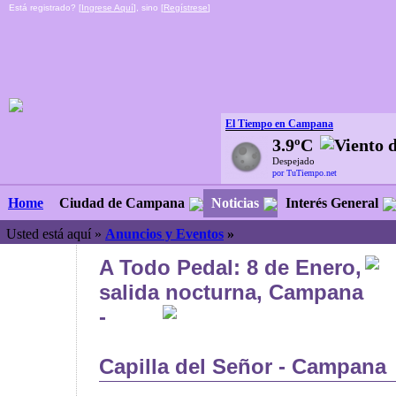
Está registrado? [
Ingrese Aquí
], sino [
Regístrese
]
El Tiempo en Campana
3.9ºC
Despejado
por TuTiempo.net
Ciudad de Campana
Noticias
Interés General
Home
Usted está aquí »
Anuncios y Eventos
»
A Todo Pedal: 8 de Enero,
salida nocturna, Campana
-
Capilla del Señor - Campana