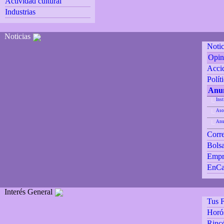
Actividad cultural
Industrias
Noticias
Notic
Opin
Accid
Polít
Anun
Inst
|_
Aso
|_
Anu
|_
Corre
Bolsa
Empr
EnCa
Interés General
Tus F
Horó
Rincó