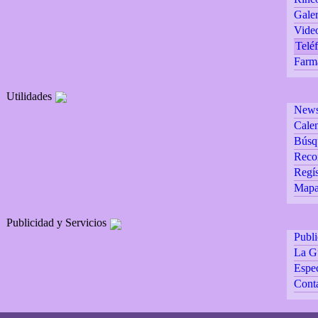
Galer
Vide
Teléf
Farm
Utilidades
Newsl
Calen
Búsq
Reco
Regís
Mapa 
Publicidad y Servicios
Publ
La G
Espec
Cont