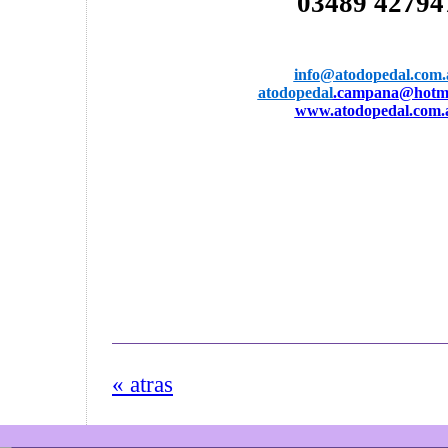
03489 42794
info
@atodopedal.com.
atodopedal
.campana@hotma
www.atodopedal.com.
« atras