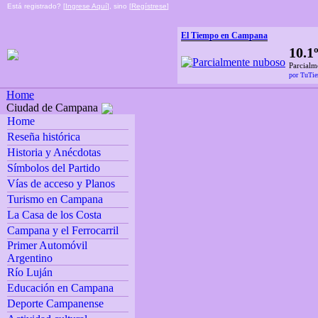
Está registrado? [
Ingrese Aquí
], sino [
Regístrese
]
El Tiempo en Campana
10.1
Parcialm
por TuTi
Home
Ciudad de Campana
Home
Reseña histórica
Historia y Anécdotas
Símbolos del Partido
Vías de acceso y Planos
Turismo en Campana
La Casa de los Costa
Campana y el Ferrocarril
Primer Automóvil
Argentino
Río Luján
Educación en Campana
Deporte Campanense