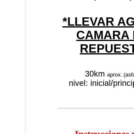
*LLEVAR A
CAMARA 
REPUES
30km
aprox. (asfa
nivel: inicial/princ