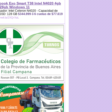
book Exo Smart T38 Intel N4020 4gb
28gb Windows 11
ador: Intel Celeron N4020 - Capacidad de
 SSD: 128 GB
$344.999 ó 6 cuotas de $77.619
/meli.la/2XQrXaL