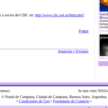
Ganá
s a socios del CBC en:
http://www.cbc.org.ar/html.php?
Micr
Acumu
búsque
increí
Fotos
Usá mi
Anuncios y Eventos
43% OF
ónimos)
Se han visto 59163
© Portal de Campana, Ciudad de Campana, Buenos Aires, Argentina
•
Condiciones de Uso
•
Formulario de Contacto
•