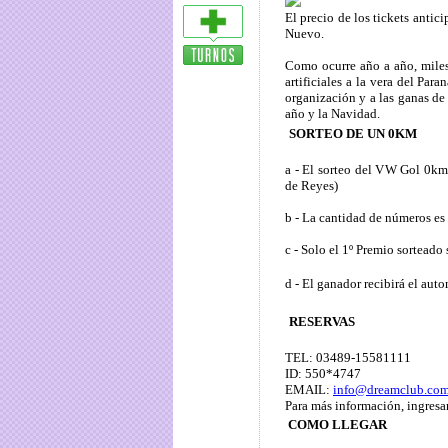
El precio de los tickets anti
Nuevo.
Como ocurre año a año, miles
artificiales a la vera del Par
organización y a las ganas de 
año y la Navidad.
SORTEO DE UN 0KM
a - El sorteo del VW Gol 0km 
de Reyes)
b - La cantidad de números es
c - Solo el 1º Premio sorteado
d - El ganador recibirá el auto
RESERVAS
TEL: 03489-15581111
ID: 550*4747
EMAIL:
info@dreamclub.com
Para más información, ingresa
COMO LLEGAR