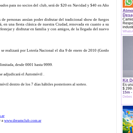
cipados para no socios del club, será de $20 en Navidad y $40 en Año
Atmo
Desag
 de personas ansían poder disfrutar del tradicional show de fuegos
Camion
Respon
aná, en una fiesta clásica de nuestra Ciudad, renovada en cuanto a su
indust
festejar y disfrutar en familia y con amigos, de la llegada del nuevo
WhatsA
se realizará por Lotería Nacional el dia 9 de enero de 2010 (Gordo
 limitada, desde 0001 hasta 9999.
 se adjudicará el Automóvil .
Kit D
móvil dentro de los 7 días hábiles posteriores al sorteo.
Es una
$ 299.
15m -
Debes 
.ar
r a
www.dreamclub.com.ar