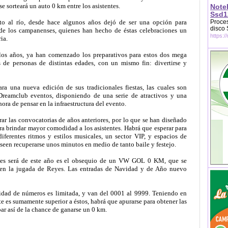
se sorteará un auto 0 km entre los asistentes.
Note
Ssd1
unto al río, desde hace algunos años dejó de ser una opción para
Proces
disco
 de los campanenses, quienes han hecho de éstas celebraciones un
https:/
ia.
os años, ya han comenzado los preparativos para estos dos mega
 de personas de distintas edades, con un mismo fin: divertirse y
a una nueva edición de sus tradicionales fiestas, las cuales son
Dreamclub eventos, disponiendo de una serie de atractivos y una
 hora de pensar en la infraestructura del evento.
ar las convocatorias de años anteriores, por lo que se han diseñado
ra brindar mayor comodidad a los asistentes. Habrá que esperar para
iferentes ritmos y estilos musicales, un sector VIP, y espacios de
seen recuperarse unos minutos en medio de tanto baile y festejo.
ones será de este año es el obsequio de un VW GOL 0 KM, que se
al en la jugada de Reyes. Las entradas de Navidad y de Año nuevo
tidad de números es limitada, y van del 0001 al 9999. Teniendo en
e es sumamente superior a éstos, habrá que apurarse para obtener las
par así de la chance de ganarse un 0 km.