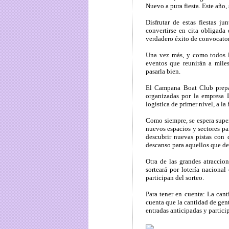
Nuevo a pura fiesta. Este año, 
Disfrutar de estas fiestas j
convertirse en cita obligada
verdadero éxito de convocator
Una vez más, y como todos l
eventos que reunirán a miles
pasarla bien.
El Campana Boat Club prepar
organizadas por la empresa 
logística de primer nivel, a la
Como siempre, se espera super
nuevos espacios y sectores pa
descubrir nuevas pistas con d
descanso para aquellos que de
Otra de las grandes atracci
sorteará por lotería nacion
participan del sorteo.
Para tener en cuenta: La can
cuenta que la cantidad de gent
entradas anticipadas y partici