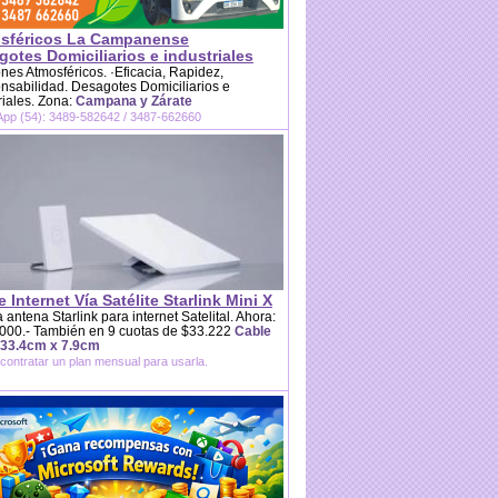
sféricos La Campanense
otes Domiciliarios e industriales
es Atmosféricos. ·Eficacia, Rapidez,
sabilidad. Desagotes Domiciliarios e
riales. Zona:
Campana y Zárate
pp (54): 3489-582642 / 3487-662660
e Internet Vía Satélite Starlink Mini X
 antena Starlink para internet Satelital. Ahora:
000.- También en 9 cuotas de $33.222
Cable
 33.4cm x 7.9cm
contratar un plan mensual para usarla.