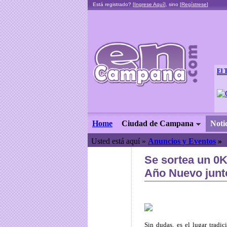
Está registrado? [
Ingrese Aquí
], sino [
Regístrese
]
El 
Home
Ciudad de Campana
Noti
Usted está aquí »
Anuncios y Eventos
»
Se sortea un 0
Año Nuevo junto
Sin dudas, es el lugar tradi