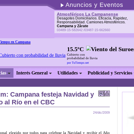
Anuncios y Eventos
Atmosféricos La Campanense
Desagotes Domiciliarios. Eficacia, Rapidez,
Responsabilidad. Camiones Atmosféricos.
Campana y Zárate
03489-15-582642 /03487-15-662660
Tiempo en Campana
15.5ºC
Cubierto con
probabilidad de lluvia
por TuTiempo.net
cias
Interés General
Utilidades
Publicidad y Servicios
Km: Campana festeja Navidad y
 al Río en el CBC
24/dic/2009
cional elegido por todos para celebrar la Navidad y recibir el Año