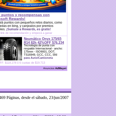
 puntos y recompensas con
osoft Rewards!
lá puntos con pequeños retos diarios, como
das en bing, y canjealos por premios
bles.
¡Sumate a Rewards, es gratis!
 link de recomendación y empezá a ganar
Neumático Onyx 175/65
R14 82h 42%OFF $76.234
Tecnología de punta con
respaldo Internacional - ancho:
175mm - ISO9001, DOT,
TS16949, GCC, CCC, SNI
para Auto/Camioneta
F: $118.278 ó 6 cuotas de $19.713
Anuncios
AdWayet
469 Páginas, desde el sábado, 23/jun/2007