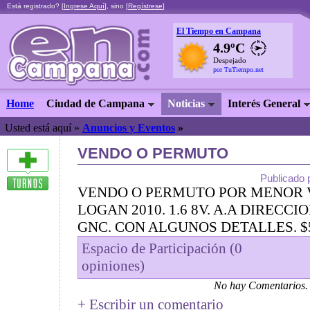
Está registrado? [
Ingrese Aquí
], sino [
Regístrese
]
El Tiempo en Campana
4.9ºC
Despejado
por TuTiempo.net
Home
Ciudad de Campana
Noticias
Interés General
Usted está aquí »
Anuncios y Eventos
»
VENDO O PERMUTO
Publicado 
VENDO O PERMUTO POR MENOR 
LOGAN 2010. 1.6 8V. A.A DIRECC
GNC. CON ALGUNOS DETALLES. $5
Espacio de Participación (0
opiniones)
No hay Comentarios.
+ Escribir un comentario