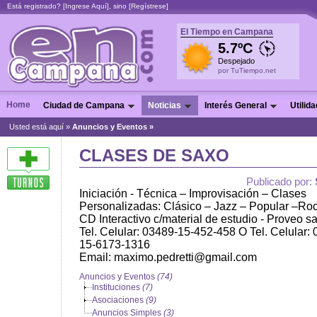
Está registrado? [
Ingrese Aquí
], sino [
Regístrese
]
El Tiempo en Campana
5.7ºC
Despejado
por TuTiempo.net
Home
Ciudad de Campana
Noticias
Interés General
Utilid
Usted está aquí »
Anuncios y Eventos
»
CLASES DE SAXO
Publicado por:
Iniciación - Técnica – Improvisación – Clases
Personalizadas: Clásico – Jazz – Popular –Ro
CD Interactivo c/material de estudio - Proveo s
Tel. Celular: 03489-15-452-458 O Tel. Celular: 
15-6173-1316
Email: maximo.pedretti@gmail.com
Anuncios y Eventos
(74)
Instituciones
(7)
Asociaciones
(9)
Anuncios Simples
(3)